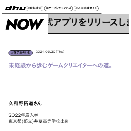
#資料請求
#オープンキャンパス
#入学試験ガイド
デジタルハリウッド大学 新しいタブで開く
W 公式アプリをリリースしました
NOW
2024.05.30 (Thu)
#在学生のいま
#在学生のいま
未経験から歩むゲームクリエイターへの道。
久和野拓道さん
2022年度入学
東京都(都立)井草高等学校出身