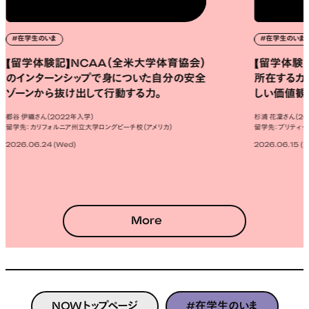
#在学生のいま
#在学生のいま
【留学体験記】NCAA（全米大学体育協会）
【留学体験
のインターンシップで身についた自分の安全
所在するカ
ゾーンから抜け出して行動する力。
しい価値観
都谷 伊織さん（2022年入学）
杉浦 花凜さん（2
留学先：カリフォルニア州立大学ロングビーチ校（アメリカ）
留学先：ブリティッ
2026.06.24 (Wed)
2026.06.15 (
More
NOWトップページ
#在学生のいま