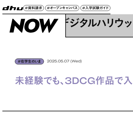
#資料請求
#オープンキャンパス
#入学試験ガイド
デジタルハリウッド大学 新しいタブで開く
デジタルハリウッドダイガク
NOW
2025.05.07 (Wed)
#在学生のいま
#在学生のいま
未経験でも、3DCG作品で入