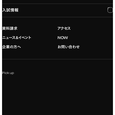
入試情報
建学の精神
専門：ゲーム・プログラミング
施設紹介
進路・就職
大学院の紹介
専門：映像・映画
学習と生活のサポート
就職支援
入試情報
資料請求
アクセス
デジタルハリウッド校友会
専門：グラフィックデザイン
就職実績
アドミッション・ポリシー
ニュース&イベント
NOW
企業の方へ
お問い合わせ
専門：アニメ
キャリアセンター
学費および入学諸費用
専門：Webデザイン・Web開発
インターンシップ
入試説明会
Pick up
専門：VR/AR・メディアアート
企業ゼミ
オンライン個別相談会
専門：広告・PR・起業
インターネット出願
教養教育
募集要項ダウンロード