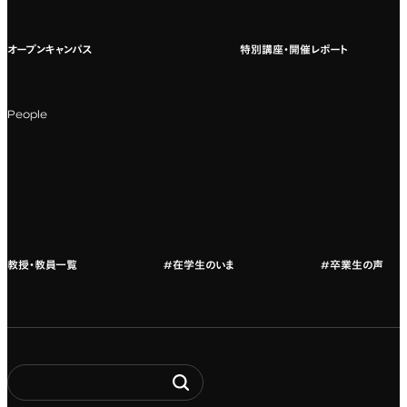
国際教育
よくある質問
オープンキャンパス
特別講座・開催レポート
海外への留学
科目一覧（カリキュラム）
People
カリキュラムフロー
教授・教員紹介
教授・教員一覧
#在学生のいま
#卒業生の声