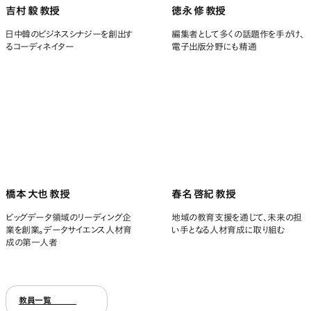
吉村 毅 教授
徳永 修 教授
日中韓のビジネスシナジーを創出す
編集者として多くの話題作を手がけ、
るコーディネイター
電子出版分野にも精通
橋本 大也 教授
春名 啓紀 教授
ビッグデータ領域のリーディング企
地域の教育支援を通じて、未来の担
業を創業。データサイエンス人材育
い手となる人材育成に取り組む
成の第一人者
教員一覧