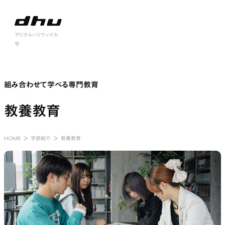
nu open
デジタルハリウッド大
学
組み合わせて学べる専門教育
教養教育
HOME
学部紹介
教養教育