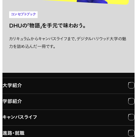
コンセプトブック
DHUの「物語」を手元で味わおう。
カリキュラムからキャンパスライフまで、デジタルハリウッド大学の魅
力を詰め込んだ一冊です。
大学紹介
学部紹介
大学紹介
キャンパスライフ
学長メッセージ
学部紹介
進路・就職
大学概要と組織図
専門：3DCG・VFX
キャンパスライフ