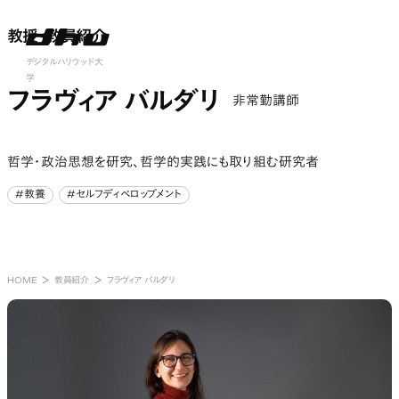
教授・教員紹介
教授・教員紹介
nu open
デジタルハリウッド大
学
フラヴィア バルダリ
非常勤講師
哲学・政治思想を研究、哲学的実践にも取り組む研究者
#教養
#セルフディベロップメント
#教養
#セルフディベロップメント
HOME
教員紹介
フラヴィア バルダリ