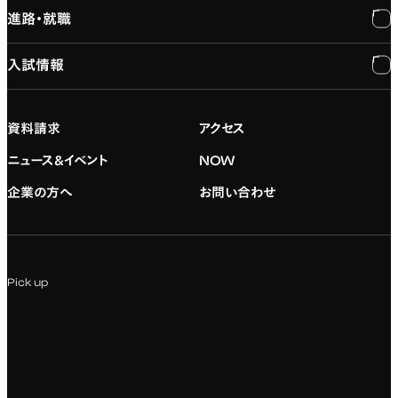
進路・就職
大学概要と組織図
専門：3DCG・VFX
キャンパスライフ
入試情報
建学の精神
専門：ゲーム・プログラミング
施設紹介
進路・就職
大学院の紹介
専門：映像・映画
学習と生活のサポート
就職支援
入試情報
資料請求
アクセス
デジタルハリウッド校友会
専門：グラフィックデザイン
就職実績
アドミッション・ポリシー
ニュース&イベント
NOW
企業の方へ
お問い合わせ
専門：アニメ
キャリアセンター
学費および入学諸費用
専門：Webデザイン・Web開発
インターンシップ
入試説明会
Pick up
専門：VR/AR・メディアアート
企業ゼミ
オンライン個別相談会
専門：広告・PR・起業
インターネット出願
教養教育
募集要項ダウンロード