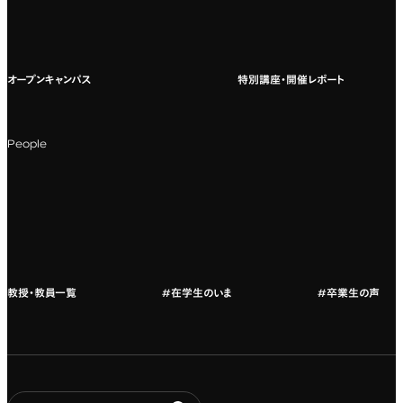
国際教育
よくある質問
オープンキャンパス
特別講座・開催レポート
海外への留学
科目一覧（カリキュラム）
People
カリキュラムフロー
教授・教員紹介
教授・教員一覧
#在学生のいま
#卒業生の声