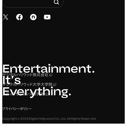
新しいタブで開く
新しいタブで開く
新しいタブで開く
新しいタブで開く
Entertainment. It’s 
Entertainment.
デジタルハリウッド株式会社
新しいタブで開く
It’s
デジタルハリウッド大学大学院
新しいタブで開く
Everything.
メディアサイエンス研究所
新しいタブで開く
プライバシーポリシー
Copyright c 2023 Digital Hollywood Co.,Ltd. All Rights Reserved.