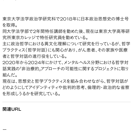
東京大学法学政治学研究科で2018年に日本政治思想史の博士号
を取得。
同大学法学部で2年間特任講師を勤めた後、現在は東京大学高等研
究所東京カレッジで特任研究員を勤めている。
主に政治哲学における異文化理解について研究を行っているが、哲学
プラクティス（哲学対話）にも関心があり、がん患者、その家族や医療
者と哲学対話の進行役をしている。
2020年から2024年にかけて、メンタルヘルス分野における哲学対
話実践の「非治療的」アプローチの可能性に関するプロジェクトに取り
組んだ。
現在は、思想史と哲学プラクティスを組み合わせながら、哲学対話が
どのようにしてアイデンティティや批判的思考、倫理的・政治的な省察
を形成しうるかを研究している。
関連URL
ー