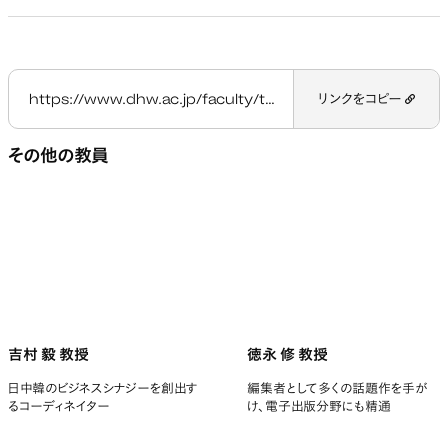
https://www.dhw.ac.jp/faculty/teacher/baldari-flavia/
リンクをコピー
その他の教員
吉村 毅 教授
徳永 修 教授
日中韓のビジネスシナジーを創出す
編集者として多くの話題作を手が
るコーディネイター
け、電子出版分野にも精通