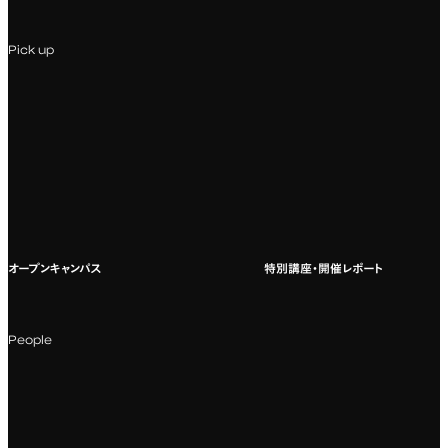
専門：Webデザイン・Web開発
インターンシップ
入試説明会
Pick up
専門：VR/AR・メディアアート
企業ゼミ
オンライン個別相談会
専門：広告・PR・起業
インターネット出願
教養教育
募集要項ダウンロード
国際教育
よくある質問
オープンキャンパス
特別講座・開催レポート
海外への留学
科目一覧（カリキュラム）
People
カリキュラムフロー
教授・教員紹介