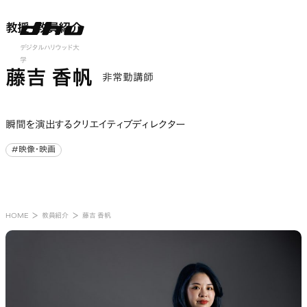
教授・教員紹介
教授・教員紹介
nu open
デジタルハリウッド大
学
藤吉 香帆
非常勤講師
瞬間を演出するクリエイティブディレクター
#映像・映画
#映像・映画
HOME
教員紹介
藤吉 香帆