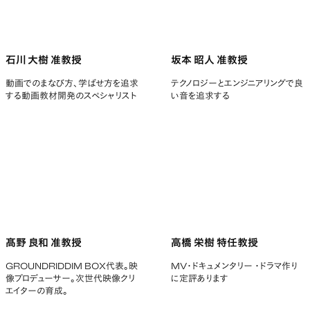
石川 大樹 准教授
坂本 昭人 准教授
動画でのまなび方、学ばせ方を追求
テクノロジーとエンジニアリングで良
する動画教材開発のスペシャリスト
い音を追求する
髙野 良和 准教授
高橋 栄樹 特任教授
GROUNDRIDDIM BOX代表。映
MV・ドキュメンタリー ・ドラマ作り
像プロデューサー。次世代映像クリ
に定評あります
エイターの育成。