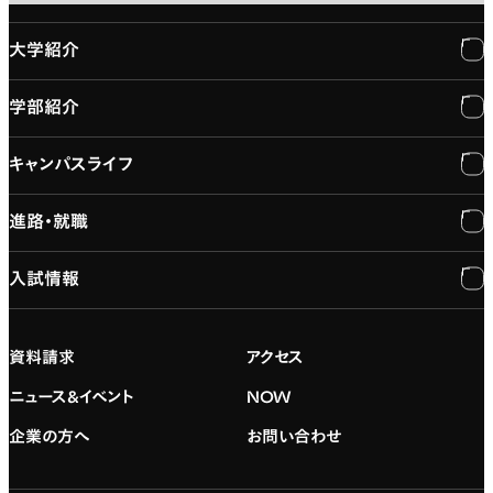
大学紹介
学部紹介
大学紹介
キャンパスライフ
学長メッセージ
学部紹介
進路・就職
大学概要と組織図
専門：3DCG・VFX
キャンパスライフ
入試情報
建学の精神
専門：ゲーム・プログラミング
施設紹介
進路・就職
大学院の紹介
専門：映像・映画
学習と生活のサポート
就職支援
入試情報
資料請求
アクセス
デジタルハリウッド校友会
専門：グラフィックデザイン
就職実績
アドミッション・ポリシー
ニュース&イベント
NOW
企業の方へ
お問い合わせ
専門：アニメ
キャリアセンター
学費および入学諸費用