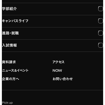
学部紹介
大学紹介
キャンパスライフ
学長メッセージ
学部紹介
進路・就職
大学概要と組織図
専門：3DCG・VFX
キャンパスライフ
入試情報
建学の精神
専門：ゲーム・プログラミング
施設紹介
進路・就職
大学院の紹介
専門：映像・映画
学習と生活のサポート
就職支援
入試情報
資料請求
アクセス
デジタルハリウッド校友会
専門：グラフィックデザイン
就職実績
アドミッション・ポリシー
ニュース&イベント
NOW
企業の方へ
お問い合わせ
専門：アニメ
キャリアセンター
学費および入学諸費用
専門：Webデザイン・Web開発
インターンシップ
入試説明会
Pick up