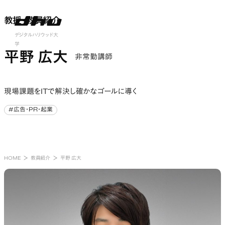
教授・教員紹介
教授・教員紹介
nu open
デジタルハリウッド大
学
平野 広大
非常勤講師
現場課題をITで解決し確かなゴールに導く
#広告・PR・起業
#広告・PR・起業
HOME
教員紹介
平野 広大