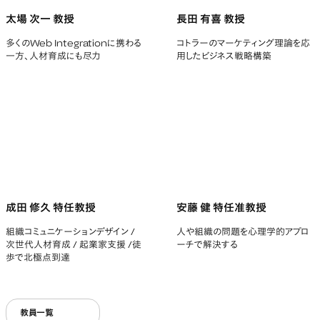
太場 次一 教授
長田 有喜 教授
多くのWeb Integrationに携わる
コトラーのマーケティング理論を応
一方、人材育成にも尽力
用したビジネス戦略構築
成田 修久 特任教授
安藤 健 特任准教授
組織コミュニケーションデザイン /
人や組織の問題を心理学的アプロ
次世代人材育成 / 起業家支援 /徒
ーチで解決する
歩で北極点到達
教員一覧