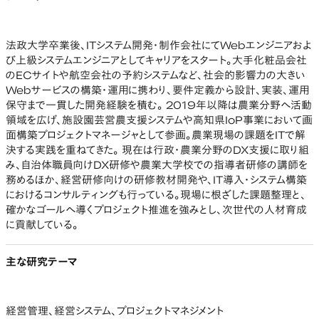
法政大学卒業後、ITシステム開発・制作会社にてWebエンジニアおよ
び上級システムエンジニアとしてキャリアをスタート。大手化粧品会社
のECサイトや航空会社の予約システムなど、社会的影響力の大きい
Webサービスの構築・運用に携わり、要件定義から設計、実装、運用
保守まで一貫した開発経験を積む。 2019年以降は農業分野へ活動
領域を広げ、施設園芸営農支援システムや高知県IoP事業において画
面構築プロジェクトマネージャとして参画。農業現場の課題をITで解
決する実践を重ねてきた。 現在は行政・農業分野のDX支援に取り組
み、自治体職員向けDX研修や農業大学校での指導者研修の講師を
務めるほか、経営研修向けの研修教材開発や、IT導入・システム構築
におけるコンサルティングも行っている。現場に根ざした課題整理と、
確かなゴールへ導くプロジェクト推進を強みとし、次世代の人材育成
に貢献している。
主な研究テーマ
経営管理、経営システム、プロジェクトマネジメント