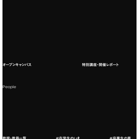
専門：VR/AR・メディアアート
企業ゼミ
オンライン個別相談会
専門：広告・PR・起業
インターネット出願
教養教育
募集要項ダウンロード
国際教育
よくある質問
オープンキャンパス
特別講座・開催レポート
海外への留学
科目一覧（カリキュラム）
People
カリキュラムフロー
教授・教員紹介
教授・教員一覧
#在学生のいま
#卒業生の声