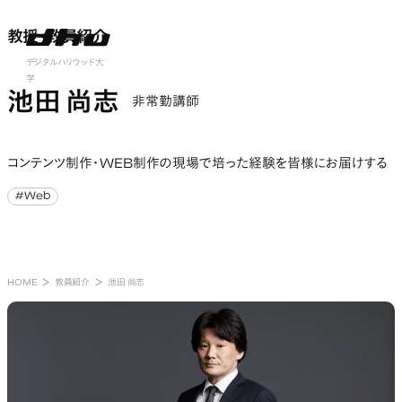
教授・教員紹介
教授・教員紹介
nu open
デジタルハリウッド大
学
池田 尚志
非常勤講師
コンテンツ制作・WEB制作の現場で培った経験を皆様にお届けする
#Web
#Web
HOME
教員紹介
池田 尚志