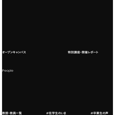
専門：VR/AR・メディアアート
企業ゼミ
オンライン個別相談会
専門：広告・PR・起業
インターネット出願
教養教育
募集要項ダウンロード
国際教育
よくある質問
オープンキャンパス
特別講座・開催レポート
海外への留学
科目一覧（カリキュラム）
People
カリキュラムフロー
教授・教員紹介
教授・教員一覧
#在学生のいま
#卒業生の声