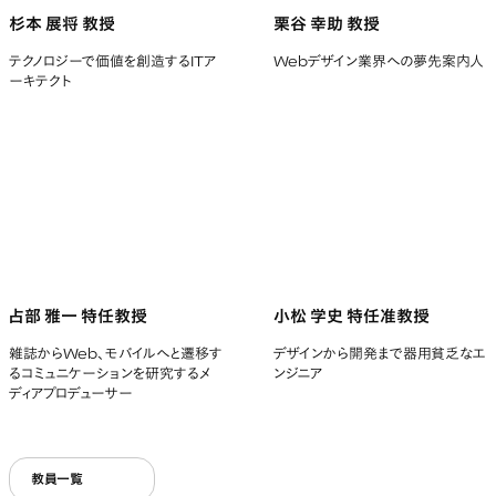
杉本 展将 教授
栗谷 幸助 教授
テクノロジーで価値を創造するITア
Webデザイン業界への夢先案内人
ーキテクト
占部 雅一 特任教授
小松 学史 特任准教授
雑誌からWeb、モバイルへと遷移す
デザインから開発まで器用貧乏なエ
るコミュニケーションを研究するメ
ンジニア
ディアプロデューサー
教員一覧