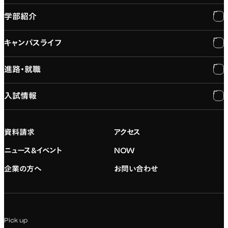
学部紹介
大学紹介
キャンパスライフ
学長メッセージ
学部紹介
進路・就職
大学概要と組織図
専門：3DCG・VFX
キャンパスライフ
入試情報
建学の精神
専門：ゲーム・プログラミング
施設紹介
進路・就職
大学院の紹介
専門：映像・映画
学習と生活のサポート
就職支援
入試情報
資料請求
アクセス
デジタルハリウッド校友会
専門：グラフィックデザイン
就職実績
アドミッション・ポリシー
ニュース&イベント
NOW
企業の方へ
お問い合わせ
専門：アニメ
キャリアセンター
学費および入学諸費用
専門：Webデザイン・Web開発
インターンシップ
入試説明会
Pick up