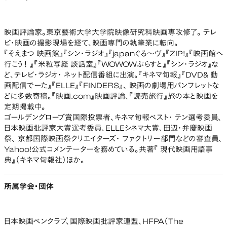
映画評論家。東京藝術大学大学院映像研究科映画専攻修了。 テレ
ビ・映画の撮影現場を経て、映画専門の執筆業に転向。
『そえまつ 映画館』『シン・ラジオ』『japanぐる～ヴ』『ZIP!』『映画館へ
行こう！ 』『米粒写経 談話室』『WOWOWぷらすと』『シン・ラジオ』な
ど、テレビ・ラジオ・ ネット配信番組に出演。『キネマ旬報』『DVD& 動
画配信でーた』『ELLE』『FINDERS』、 映画の劇場用パンフレットな
どに多数寄稿。『映画.com』映画評論、『読売旅行』旅の本と映画を
定期掲載中。
ゴールデングローブ賞国際投票者、キネマ旬報ベスト・ テン選考委員、
日本映画批評家大賞選考委員、ELLEシネマ大賞、田辺・弁慶映画
祭、 京都国際映画祭クリエイターズ・ ファクトリー部門などの審査員、
Yahoo!公式コメンテーターを務めている。共著『 現代映画用語事
典』（キネマ旬報社）ほか。
所属学会・団体
日本映画ペンクラブ、国際映画批評家連盟、HFPA（The