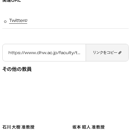
関連URL
Twitter
新しいタブで開く
https://www.dhw.ac.jp/faculty/teacher/matsuzaki-takeo/
リンクをコピー
その他の教員
石川 大樹 准教授
坂本 昭人 准教授