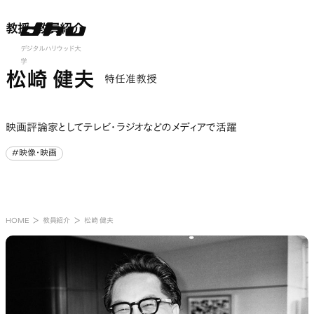
教授・教員紹介
教授・教員紹介
nu open
デジタルハリウッド大
学
松崎 健夫
特任准教授
映画評論家としてテレビ・ラジオなどのメディアで活躍
#映像・映画
#映像・映画
HOME
教員紹介
松崎 健夫