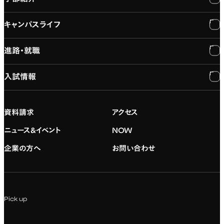
キャンパスライフ
学長メッセージ
学部紹介
進路・就職
大学概要と組織図
専門：3DCG・VFX
キャンパスライフ
入試情報
建学の精神
専門：ゲーム・プログラミング
施設紹介
進路・就職
大学院の紹介
専門：映像・映画
学習と生活のサポート
就職支援
入試情報
資料請求
アクセス
デジタルハリウッド校友会
専門：グラフィックデザイン
就職実績
アドミッション・ポリシー
ニュース&イベント
NOW
企業の方へ
お問い合わせ
専門：アニメ
キャリアセンター
学費および入学諸費用
専門：Webデザイン・Web開発
インターンシップ
入試説明会
Pick up
専門：VR/AR・メディアアート
企業ゼミ
オンライン個別相談会