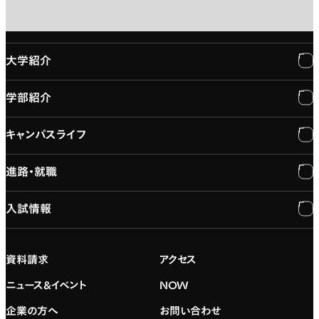
大学紹介
学部紹介
大学紹介
キャンパスライフ
学長メッセージ
学部紹介
進路・就職
大学概要と組織図
専門：3DCG・VFX
キャンパスライフ
入試情報
建学の精神
専門：ゲーム・プログラミング
施設紹介
進路・就職
大学院の紹介
専門：映像・映画
学習と生活のサポート
就職支援
入試情報
資料請求
アクセス
デジタルハリウッド校友会
専門：グラフィックデザイン
就職実績
アドミッション・ポリシー
ニュース&イベント
NOW
企業の方へ
お問い合わせ