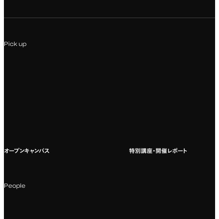
専門：アニメ
キャリアセンター
学費および入学諸費用
専門：Webデザイン・Web開発
インターンシップ
入試説明会
Pick up
専門：VR/AR・メディアアート
企業ゼミ
オンライン個別相談会
専門：広告・PR・起業
インターネット出願
教養教育
募集要項ダウンロード
国際教育
よくある質問
オープンキャンパス
特別講座・開催レポート
海外への留学
科目一覧（カリキュラム）
People
カリキュラムフロー