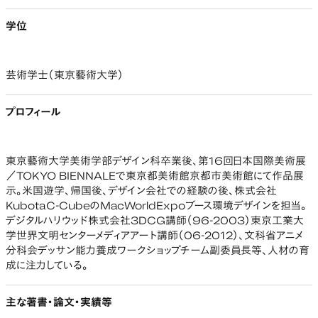
学位
芸術学士（東京藝術大学）
プロフィール
東京藝術大学美術学部デザイン科卒業後、第16回日本国際美術展
／TOKYO BIENNALEで東京都美術館京都市美術館にて作品展
示。米国遊学、帰国後、デザイン会社での経験の後、株式会社
KubotaC-CubeのMacWorldExpoブース環境デザインを担当。
デジタルハリウッド株式会社3DCG講師（96-2003）東京工業大
学世界文明センターメディアアート講師（06-2012）、文科省アニメ
分科会デッサン能力養成ワークショップチーム副委員長等、人材の育
成に注力している。
主な著書・論文・実績等