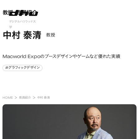
教授・教員紹介
教授・教員紹介
nu open
デジタルハリウッド大
学
中村 泰清
教授
Macworld Expoのブースデザインやゲームなど優れた実績
#グラフィックデザイン
#グラフィックデザイン
HOME
教員紹介
中村 泰清