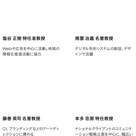
塩谷 正樹 特任准教授
南雲 治嘉 名誉教授
Webや広告を中心に活動。地域の
デジタル色彩システムの創設、デザ
情報化推進活動に協力
インで活躍
藤巻 英司 名誉教授
本多 忠房 特任教授
CI、ブランディングなどのアートディ
ナショナルクライアントのコミュニケ
レクションに携わる
ーション戦略立案を中心に、幅広い