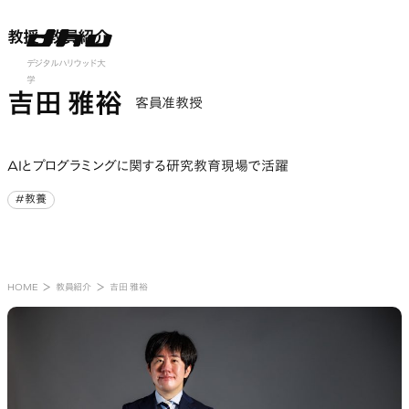
教授・教員紹介
教授・教員紹介
nu open
デジタルハリウッド大
学
吉田 雅裕
客員准教授
AIとプログラミングに関する研究教育現場で活躍
#教養
#教養
HOME
教員紹介
吉田 雅裕