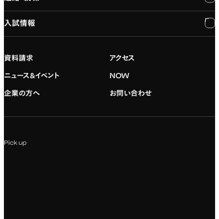
入試情報
建学の精神
専門：ゲーム・プログラミング
施設紹介
進路・就職
大学院の紹介
専門：映像・映画
学習と生活のサポート
就職支援
入試情報
資料請求
アクセス
デジタルハリウッド校友会
専門：グラフィックデザイン
就職実績
アドミッション・ポリシー
ニュース&イベント
NOW
企業の方へ
お問い合わせ
専門：アニメ
キャリアセンター
学費および入学諸費用
専門：Webデザイン・Web開発
インターンシップ
入試説明会
Pick up
専門：VR/AR・メディアアート
企業ゼミ
オンライン個別相談会
専門：広告・PR・起業
インターネット出願
教養教育
募集要項ダウンロード