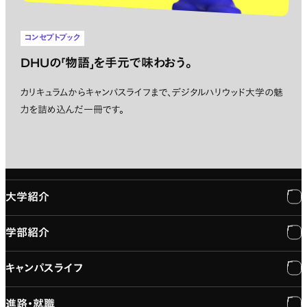
コンセプトブック
DHUの「物語」を手元で味わおう。
カリキュラムからキャンパスライフまで、デジタルハリウッド大学の魅
力を詰め込んだ一冊です。
大学紹介
学部紹介
大学紹介
キャンパスライフ
学長メッセージ
学部紹介
進路・就職
大学概要と組織図
専門：3DCG・VFX
キャンパスライフ