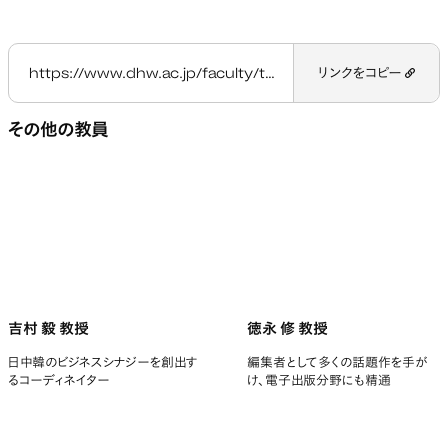
https://www.dhw.ac.jp/faculty/teacher/yoshida-masahiro/
リンクをコピー
その他の教員
吉村 毅 教授
徳永 修 教授
日中韓のビジネスシナジーを創出す
編集者として多くの話題作を手が
るコーディネイター
け、電子出版分野にも精通