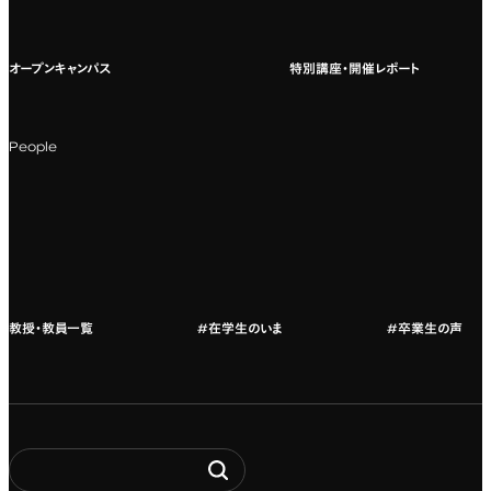
国際教育
よくある質問
オープンキャンパス
特別講座・開催レポート
海外への留学
科目一覧（カリキュラム）
People
カリキュラムフロー
教授・教員紹介
教授・教員一覧
#在学生のいま
#卒業生の声