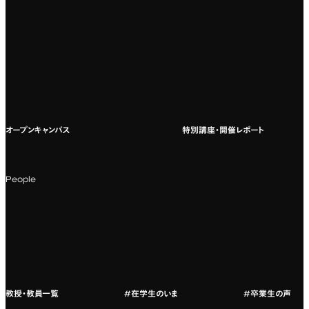
専門：広告・PR・起業
インターネット出願
教養教育
募集要項ダウンロード
国際教育
よくある質問
オープンキャンパス
特別講座・開催レポート
海外への留学
科目一覧（カリキュラム）
People
カリキュラムフロー
教授・教員紹介
教授・教員一覧
#在学生のいま
#卒業生の声