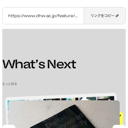
https://www.dhw.ac.jp/feature/policy/admission_policy/
リンクをコピー
What’s Next
もっと知る