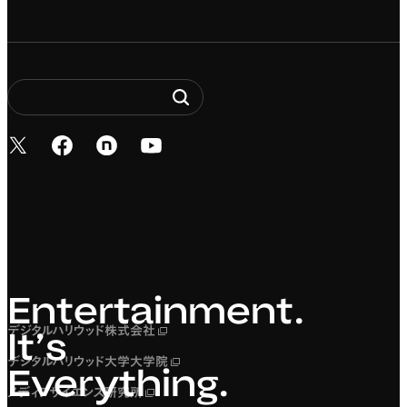
新しいタブで開く
新しいタブで開く
新しいタブで開く
新しいタブで開く
Entertainment. It’s 
Entertainment.
デジタルハリウッド株式会社
新しいタブで開く
It’s
デジタルハリウッド大学大学院
新しいタブで開く
Everything.
メディアサイエンス研究所
新しいタブで開く