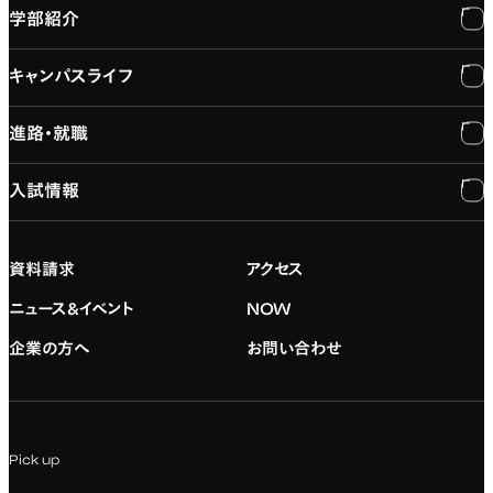
学部紹介
大学紹介
キャンパスライフ
学長メッセージ
学部紹介
進路・就職
大学概要と組織図
専門：3DCG・VFX
キャンパスライフ
入試情報
建学の精神
専門：ゲーム・プログラミング
施設紹介
進路・就職
大学院の紹介
専門：映像・映画
学習と生活のサポート
就職支援
入試情報
資料請求
アクセス
デジタルハリウッド校友会
専門：グラフィックデザイン
就職実績
アドミッション・ポリシー
ニュース&イベント
NOW
企業の方へ
お問い合わせ
専門：アニメ
キャリアセンター
学費および入学諸費用
専門：Webデザイン・Web開発
インターンシップ
入試説明会
Pick up
専門：VR/AR・メディアアート
企業ゼミ
オンライン個別相談会