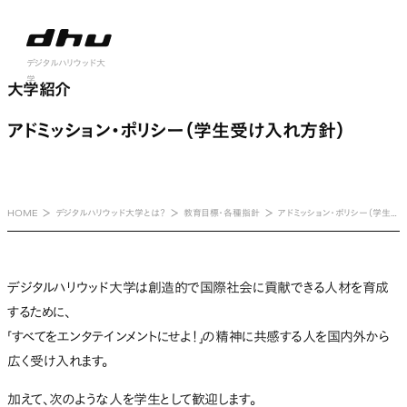
nu open
デジタルハリウッド大
大学紹介
学
大学紹介
アドミッション・ポリシー（学生受け入れ方針）
HOME
デジタルハリウッド大学とは？
教育目標・各種指針
アドミッション・ポリシー（学生受け入れ方針）
デジタルハリウッド大学は創造的で国際社会に貢献できる人材を育成
するために、
「すべてをエンタテインメントにせよ！」の精神に共感する人を国内外から
広く受け入れます。
加えて、次のような人を学生として歓迎します。