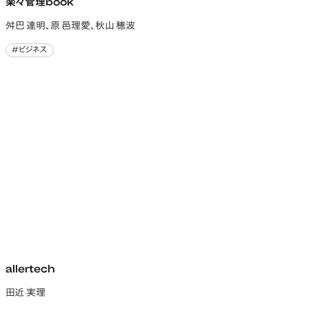
楽々管理book
舛巴 達明、原 邑理愛、秋山 穂波
#ビジネス
#ビジネス
allertech
田近 実理