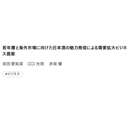
若年層と海外市場に向けた日本酒の魅力発信による需要拡大ビジネ
ス提案
成田 愛祐菜 江口 光琉 赤坂 優
#ビジネス
#ビジネス