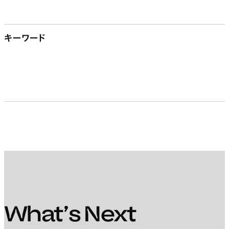
キーワード
開く
#アニメ
#ビジネス
#ゲーム・プログラミング
(4)
(6)
(11)
#Web
#AR/VR/XR
#メディアアート
(9)
(3)
(17)
#3DCG
#グラフィックデザイン
#映像
(11)
(23)
(20)
What’s Next