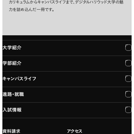
カリキュラムからキャンパスライフまで、デジタルハリウッド大学の魅
力を詰め込んだ一冊です。
大学紹介
学部紹介
大学紹介
キャンパスライフ
学長メッセージ
学部紹介
進路・就職
大学概要と組織図
専門：3DCG・VFX
キャンパスライフ
入試情報
建学の精神
専門：ゲーム・プログラミング
施設紹介
進路・就職
大学院の紹介
専門：映像・映画
学習と生活のサポート
就職支援
入試情報
資料請求
アクセス