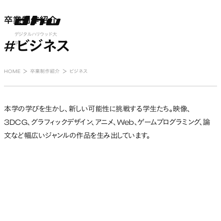
卒業制作紹介
卒業制作紹介
nu open
デジタルハリウッド大
#ビジネス
学
HOME
卒業制作紹介
ビジネス
本学の学びを生かし、新しい可能性に挑戦する学生たち。映像、
3DCG、グラフィックデザイン、アニメ、Web、ゲームプログラミング、論
文など幅広いジャンルの作品を生み出しています。