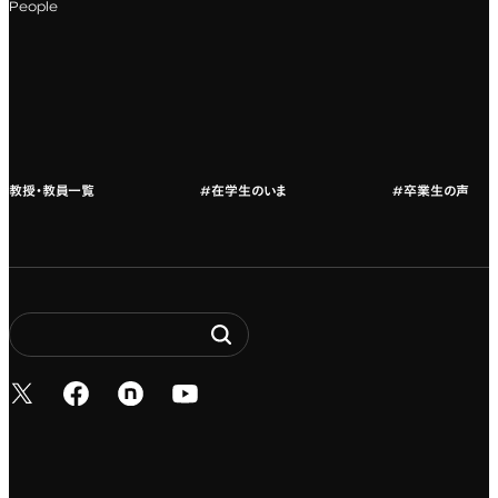
People
カリキュラムフロー
教授・教員紹介
教授・教員一覧
#在学生のいま
#卒業生の声
新しいタブで開く
新しいタブで開く
新しいタブで開く
新しいタブで開く
Entertainment. It’s 