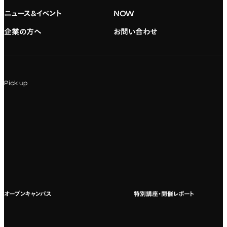
デジタルハリウッド校友会
専門：グラフィックデザイン
就職実績
アドミッション・ポリシー
ニュース&イベント
NOW
企業の方へ
お問い合わせ
専門：アニメ
キャリアセンター
学費および入学諸費用
専門：Webデザイン・Web開発
インターンシップ
入試説明会
Pick up
専門：VR/AR・メディアアート
企業ゼミ
オンライン個別相談会
専門：広告・PR・起業
インターネット出願
教養教育
募集要項ダウンロード
国際教育
よくある質問
オープンキャンパス
特別講座・開催レポート
海外への留学
科目一覧（カリキュラム）