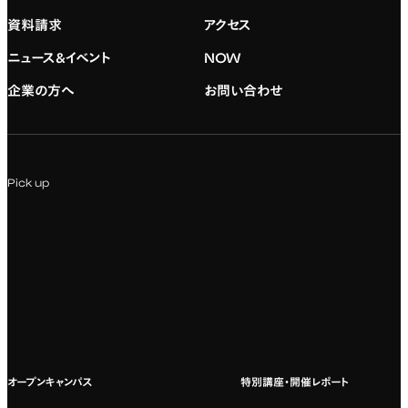
大学院の紹介
専門：映像・映画
学習と生活のサポート
就職支援
入試情報
資料請求
アクセス
デジタルハリウッド校友会
専門：グラフィックデザイン
就職実績
アドミッション・ポリシー
ニュース&イベント
NOW
企業の方へ
お問い合わせ
専門：アニメ
キャリアセンター
学費および入学諸費用
専門：Webデザイン・Web開発
インターンシップ
入試説明会
Pick up
専門：VR/AR・メディアアート
企業ゼミ
オンライン個別相談会
専門：広告・PR・起業
インターネット出願
教養教育
募集要項ダウンロード
国際教育
よくある質問
オープンキャンパス
特別講座・開催レポート
海外への留学