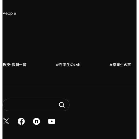
科目一覧（カリキュラム）
People
カリキュラムフロー
教授・教員紹介
教授・教員一覧
#在学生のいま
#卒業生の声
新しいタブで開く
新しいタブで開く
新しいタブで開く
新しいタブで開く