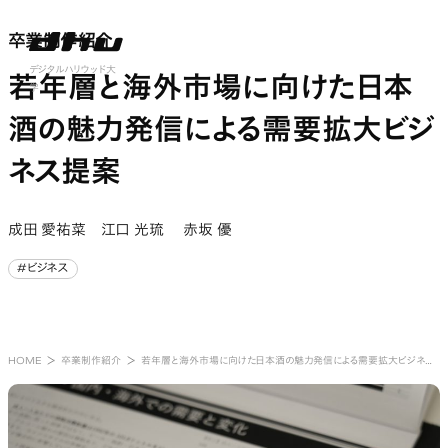
卒業制作紹介
卒業制作紹介
nu open
デジタルハリウッド大
若年層と海外市場に向けた日本
学
酒の魅力発信による需要拡大ビジ
ネス提案
成田 愛祐菜 江口 光琉 赤坂 優
#ビジネス
#ビジネス
HOME
卒業制作紹介
若年層と海外市場に向けた日本酒の魅力発信による需要拡大ビジネス提案