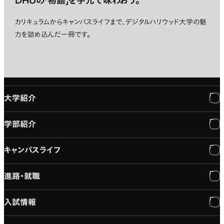
DHUの「物語」を手元で味わおう。
カリキュラムからキャンパスライフまで、デジタルハリウッド大学の魅
力を詰め込んだ一冊です。
大学紹介
学部紹介
大学紹介
キャンパスライフ
学長メッセージ
学部紹介
進路・就職
大学概要と組織図
専門：3DCG・VFX
キャンパスライフ
入試情報
建学の精神
専門：ゲーム・プログラミング
施設紹介
進路・就職