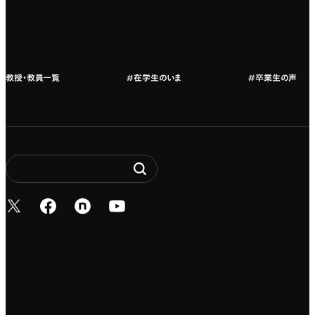
教授・教員紹介
教授・教員一覧
#在学生のいま
#卒業生の声
新しいタブで開く
新しいタブで開く
新しいタブで開く
新しいタブで開く
Entertainment. It’s 