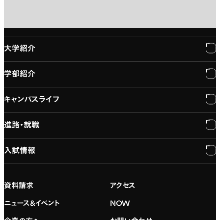
大学紹介
学部紹介
大学紹介
キャンパスライフ
学長メッセージ
学部紹介
進路・就職
大学概要と組織図
専門：3DCG・VFX
キャンパスライフ
入試情報
建学の精神
専門：ゲーム・プログラミング
施設紹介
進路・就職
大学院の紹介
専門：映像・映画
学習と生活のサポート
就職支援
入試情報
資料請求
アクセス
デジタルハリウッド校友会
専門：グラフィックデザイン
就職実績
アドミッション・ポリシー
ニュース&イベント
NOW