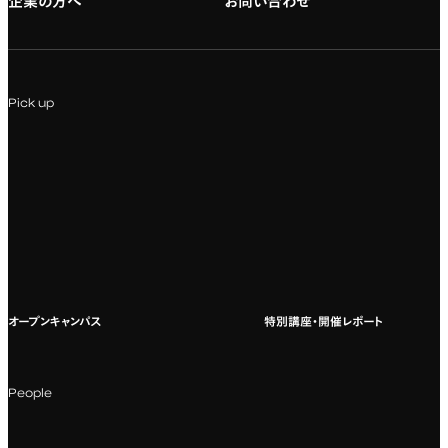
企業の方へ
お問い合わせ
専門：アニメ
キャリアセンター
学費および入学諸費用
専門：Webデザイン・Web開発
インターンシップ
入試説明会
Pick up
専門：VR/AR・メディアアート
企業ゼミ
オンライン個別相談会
専門：広告・PR・起業
インターネット出願
教養教育
募集要項ダウンロード
国際教育
よくある質問
オープンキャンパス
特別講座・開催レポート
海外への留学
科目一覧（カリキュラム）
People
カリキュラムフロー