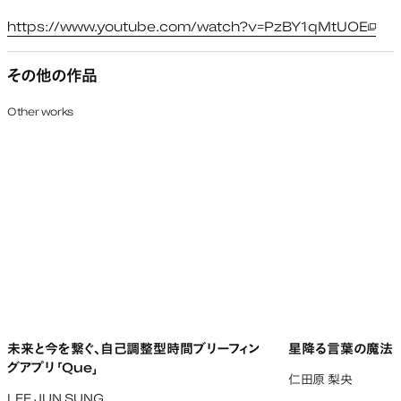
https://www.youtube.com/watch?v=PzBY1qMtUOE
新し
その他の作品
Other works
未来と今を繋ぐ、自己調整型時間ブリーフィン
星降る言葉の魔法
グアプリ 「Que」
仁田原 梨央
LEE JUN SUNG