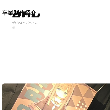
卒業制作紹介
卒業制作紹介
 open
デジタルハリウッド大
学