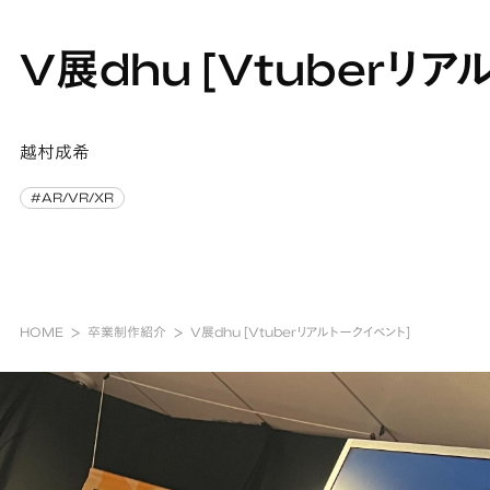
V展dhu [Vtuberリア
越村成希
#AR/VR/XR
#AR/VR/XR
HOME
卒業制作紹介
V展dhu [Vtuberリアルトークイベント]