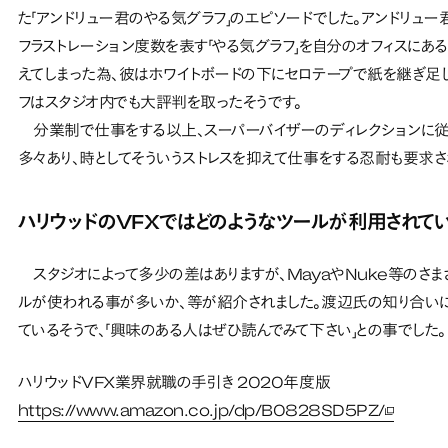
た「アンドリュー君のやる気グラフ」のエピソードでした。アンドリュ
フラストレーション度数を表す「やる気グラフ」を自分のオフィスにあ
えてしまった為、彼はホワイトボードの下にセロテープで紙を継ぎ足
フはスタジオ内でも大評判を取ったそうです。
分業制で仕事をする以上、スーパーバイザーのディレクションに従
多々あり、時としてそういうストレスを抑えて仕事をする忍耐も要求さ
ハリウッドのVFXではどのようなツールが利用されて
スタジオによって多少の差はありますが、MayaやNuke等のさま
ルが使われる事が多いか、等が紹介されました。渡辺氏の知り合いに
ているそうで、「興味のある人はぜひ読んでみて下さい」との事でした。
ハリウッドVFX業界就職の手引き 2020年度版
https://www.amazon.co.jp/dp/B0828SD5PZ/
新しいタ