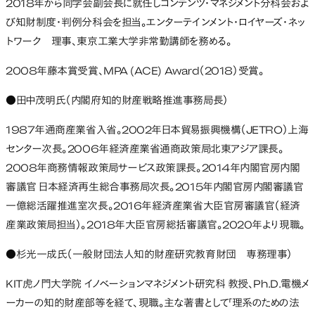
2018年から同学会副会長に就任しコンテンツ・マネジメント分科会およ
び知財制度・判例分科会を担当。エンターテインメント・ロイヤーズ・ネッ
トワーク 理事、東京工業大学非常勤講師を務める。
2008年藤本賞受賞、MPA (ACE) Award（2018）受賞。
●田中茂明氏（内閣府知的財産戦略推進事務局長）
1987年通商産業省入省。2002年日本貿易振興機構（JETRO）上海
センター次長。2006年経済産業省通商政策局北東アジア課長。
2008年商務情報政策局サービス政策課長。2014年内閣官房内閣
審議官 日本経済再生総合事務局次長。2015年内閣官房内閣審議官
一億総活躍推進室次長。2016年経済産業省大臣官房審議官（経済
産業政策局担当）。2018年大臣官房総括審議官。2020年より現職。
●杉光一成氏（一般財団法人知的財産研究教育財団 専務理事）
KIT虎ノ門大学院 イノベーションマネジメント研究科 教授、Ph.D.電機メ
ーカーの知的財産部等を経て、現職。主な著書として「理系のための法