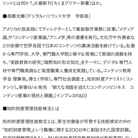
リットとは何か？」※最新刊（ちくまプリマー新書）ほか。
●高橋光輝（デジタルハリウッド大学 学部長）
アメリカの放送局にてディレクターとして番組製作業務に従事。「メディア
論」や「コンテンツ産業論」「アニメ学」等の著書を発行。文化庁や外務省な
どの依頼で世界各国で日本のコンテンツの講演活動を続けている。私塾
から専門学校、大学、専門職大学院と様々な現場にて教佃の経験を持
ち、「実践教育の研究」「暗黙知の形式知化」をテーマに、デジタル専門人
材や専門職教員など高度職業人養成を実践している。コンテンツ教育
学会 理事長。博士（学術）。専門社会調査士。知的財産アナリスト（コン
テンツ）。新著6/4 発売 「新たな局面を迎えたコンテンツビジネス コ
ンテンツ産業の現状と課題」（インプレスR&D）
■知的財産管理技能検定とは
知的財産管理技能検定とは、厚生労働省が所管する技能検定の中の
「知的財産管理」という職種に関する2008年に創設された国家試験。