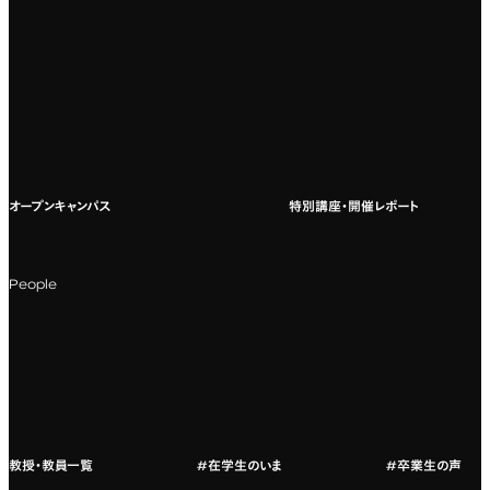
専門：広告・PR・起業
インターネット出願
教養教育
募集要項ダウンロード
国際教育
よくある質問
オープンキャンパス
特別講座・開催レポート
海外への留学
科目一覧（カリキュラム）
People
カリキュラムフロー
教授・教員紹介
教授・教員一覧
#在学生のいま
#卒業生の声