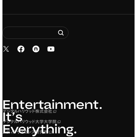
新しいタブで開く
新しいタブで開く
新しいタブで開く
新しいタブで開く
Entertainment. It’s 
Entertainment.
デジタルハリウッド株式会社
新しいタブで開く
It’s
デジタルハリウッド大学大学院
新しいタブで開く
Everything.
メディアサイエンス研究所
新しいタブで開く