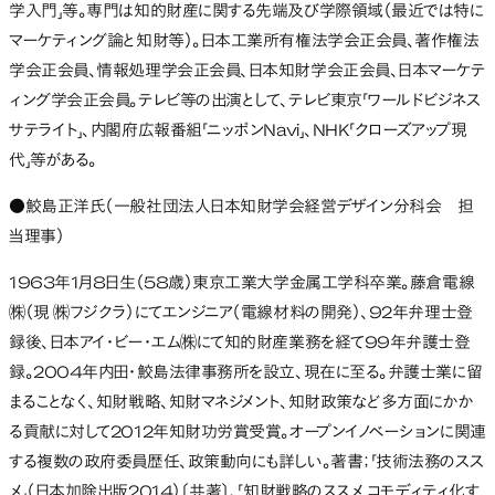
学入門」等。専門は知的財産に関する先端及び学際領域（最近では特に
マーケティング論と知財等）。日本工業所有権法学会正会員、著作権法
学会正会員、情報処理学会正会員、日本知財学会正会員、日本マーケテ
ィング学会正会員。テレビ等の出演として、テレビ東京「ワールドビジネス
サテライト」、内閣府広報番組「ニッポンNavi」、NHK「クローズアップ現
代」等がある。
●鮫島正洋氏（一般社団法人日本知財学会経営デザイン分科会 担
当理事）
1963年1月8日生（58歳）東京工業大学金属工学科卒業。藤倉電線
㈱（現 ㈱フジクラ）にてエンジニア（電線材料の開発）、92年弁理士登
録後、日本アイ・ビー・エム㈱にて知的財産業務を経て99年弁護士登
録。2004年内田・鮫島法律事務所を設立、現在に至る。弁護士業に留
まることなく、知財戦略、知財マネジメント、知財政策など多方面にかか
る貢献に対して2012年知財功労賞受賞。オープンイノベーションに関連
する複数の政府委員歴任、政策動向にも詳しい。著書；「技術法務のスス
メ」（日本加除出版2014）〔共著〕、「知財戦略のススメ コモディティ化す