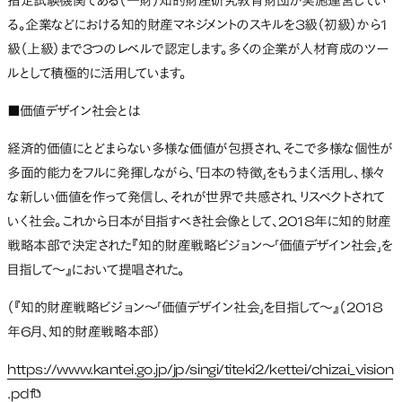
指定試験機関である（一財）知的財産研究教育財団が実施運営してい
る。企業などにおける知的財産マネジメントのスキルを3級（初級）から1
級（上級）まで3つのレベルで認定します。多くの企業が人材育成のツー
ルとして積極的に活用しています。
■価値デザイン社会とは
経済的価値にとどまらない多様な価値が包摂され、そこで多様な個性が
多面的能力をフルに発揮しながら、「日本の特徴」をもうまく活用し、様々
な新しい価値を作って発信し、それが世界で共感され、リスペクトされて
いく社会。これから日本が目指すべき社会像として、2018年に知的財産
戦略本部で決定された『知的財産戦略ビジョン～「価値デザイン社会」を
目指して～』において提唱された。
（『知的財産戦略ビジョン～「価値デザイン社会」を目指して～』（2018
年6月、知的財産戦略本部）
https://www.kantei.go.jp/jp/singi/titeki2/kettei/chizai_vision
.pdf
新しいタブで開く