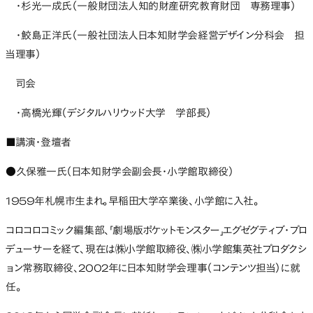
・杉光一成氏（一般財団法人知的財産研究教育財団 専務理事）
・鮫島正洋氏（一般社団法人日本知財学会経営デザイン分科会 担
当理事）
司会
・高橋光輝（デジタルハリウッド大学 学部長）
■講演・登壇者
●久保雅一氏（日本知財学会副会長・小学館取締役）
1959年札幌市生まれ。早稲田大学卒業後、小学館に入社。
コロコロコミック編集部、「劇場版ポケットモンスター」エグゼグティブ・プロ
デューサーを経て、現在は㈱小学館取締役、㈱小学館集英社プロダクシ
ョン常務取締役、2002年に日本知財学会理事（コンテンツ担当）に就
任。