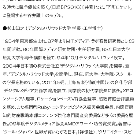
る時代に競争優位を築く」（日経ＢＰ2016）〔共著〕など。「下町ロケット」
に登場する神谷弁護士のモデル。
●杉山知之 （デジタルハリウッド大学 学長・工学博士）
1954年東京都生まれ。87年よりMITメディア・ラボ客員研究員として3
年間活動。90年国際メディア研究財団・主任研究員、93年日本大学
短期大学部専任講師を経て、94年10月 デジタルハリウッド設立。
2004年日本初の株式会社立「デジタルハリウッド大学院」を開学。翌
年、「デジタルハリウッド大学」を開学し、現在、同大学・大学院・スクール
の学長を務めている。2011年9月、上海音楽学院（中国）との合作学部
「デジタルメディア芸術学院」を設立、同学院の初代学院長に就任。XRコ
ンソーシアム理事、ロケーションベースVR協会監事、超教育協会評議員
を務め、また福岡県Ruby・コンテンツビジネス振興会議会長、内閣官房
知的財産戦略本部コンテンツ強化専門調査会委員など多くの委員を歴
任。99年度デジタルメディア協会AMDアワード・功労賞受賞。著書は
「クール・ジャパン 世界が買いたがる日本」（祥伝社）、「クリエイター･スピ