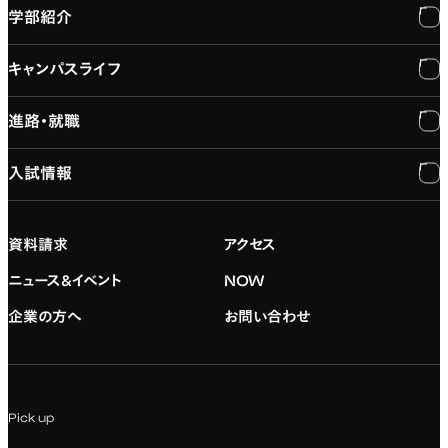
学部紹介
大学紹介
キャンパスライフ
学長メッセージ
学部紹介
進路・就職
大学概要と組織図
専門：3DCG・VFX
キャンパスライフ
入試情報
建学の精神
専門：ゲーム・プログラミング
施設紹介
進路・就職
大学院の紹介
専門：映像・映画
学習と生活のサポート
就職支援
入試情報
資料請求
アクセス
デジタルハリウッド校友会
専門：グラフィックデザイン
就職実績
アドミッション・ポリシー
ニュース&イベント
NOW
企業の方へ
お問い合わせ
専門：アニメ
キャリアセンター
学費および入学諸費用
専門：Webデザイン・Web開発
インターンシップ
入試説明会
Pick up
専門：VR/AR・メディアアート
企業ゼミ
オンライン個別相談会