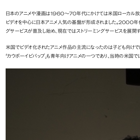
日本のアニメや漫画は1960～70年代にかけては米国ローカル
ビデオを中心に日本アニメ人気の基盤が形成されました。2000年代に
グサービスが普及し始め、現在ではストリーミングサービスを展開す
米国でビデオ化されたアニメ作品の主流になったのは子ども向けで
「カウボーイビバップ」も青年向けアニメの一つであり、当時の米国で