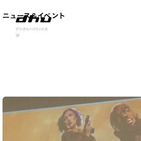
ニュース&イベント
ニュース&イベント
 open
デジタルハリウッド大
学