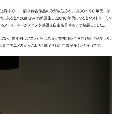
放送局中心に一部の有名作品のみが放送され、1980～90年代には
入るとAdult Swimが誕生し、2010年代になるとやストリーミン
るストリーマーがアニメや映画を自主製作するまで発展しました。
はなく、青年向けアニメと呼ばれる日本独自の若者向けの作品でした。
は青年アニメのかっこよさに魅了された若者が多くいたそうです。