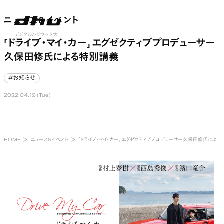
ニュース&イベント
ニュース&イベント
nu open
デジタルハリウッド大
「ドライブ・マイ・カー」 エグゼクティブプロデューサー
学
久保田修氏による特別講義
#お知らせ
#お知らせ
2022.04.19 (Tue)
HOME
ニュース&イベント
「ドライブ・マイ・カー」 エグゼクティブプロデューサー久保田修氏による特別講義