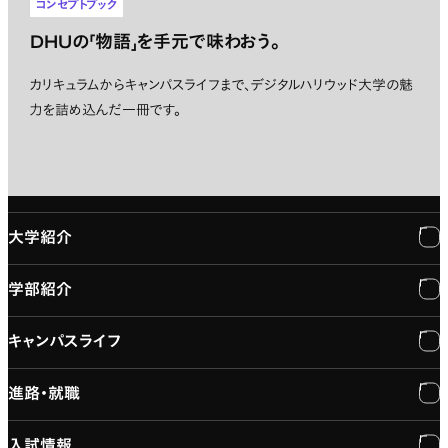
コンセプトブック
DHUの「物語」を手元で味わおう。
カリキュラムからキャンパスライフまで、デジタルハリウッド大学の魅
力を詰め込んだ一冊です。
大学紹介
学部紹介
大学紹介
キャンパスライフ
学長メッセージ
学部紹介
進路・就職
大学概要と組織図
専門：3DCG・VFX
キャンパスライフ
入試情報
建学の精神
専門：ゲーム・プログラミング
施設紹介
進路・就職