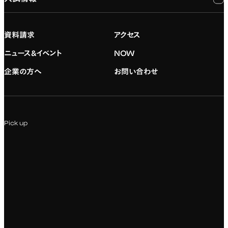
大学院の紹介
専門：映像・映画
学習と生活のサポート
就職支援
入試情報
資料請求
アクセス
デジタルハリウッド校友会
専門：グラフィックデザイン
就職実績
アドミッション・ポリシー
ニュース&イベント
NOW
企業の方へ
お問い合わせ
専門：アニメ
キャリアセンター
学費および入学諸費用
専門：Webデザイン・Web開発
インターンシップ
入試説明会
Pick up
専門：VR/AR・メディアアート
企業ゼミ
オンライン個別相談会
専門：広告・PR・起業
インターネット出願
教養教育
募集要項ダウンロード
国際教育
よくある質問