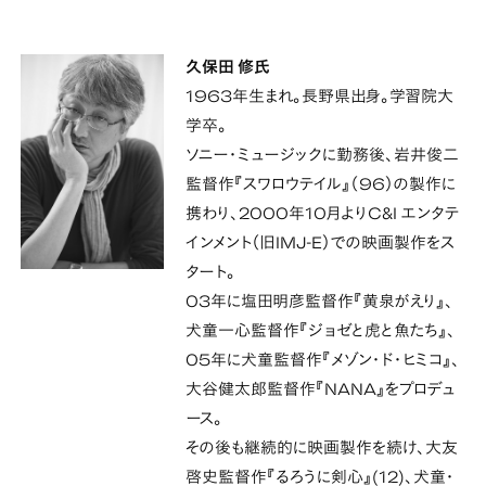
久保田 修氏
1963年生まれ。長野県出身。学習院大
学卒。
ソニー・ミュージックに勤務後、岩井俊二
監督作『スワロウテイル』（96）の製作に
携わり、2000年10月よりC&I エンタテ
インメント（旧IMJ-E）での映画製作をス
タート。
03年に塩田明彦監督作『黄泉がえり』、
犬童一心監督作『ジョゼと虎と魚たち』、
05年に犬童監督作『メゾン・ド・ヒミコ』、
大谷健太郎監督作『NANA』をプロデュ
ース。
その後も継続的に映画製作を続け、大友
啓史監督作『るろうに剣心』(12)、犬童・