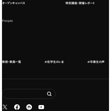
オープンキャンパス
特別講座・開催レポート
海外への留学
科目一覧（カリキュラム）
People
カリキュラムフロー
教授・教員紹介
教授・教員一覧
#在学生のいま
#卒業生の声