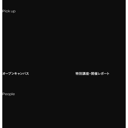
専門：Webデザイン・Web開発
インターンシップ
入試説明会
Pick up
専門：VR/AR・メディアアート
企業ゼミ
オンライン個別相談会
専門：広告・PR・起業
インターネット出願
教養教育
募集要項ダウンロード
国際教育
よくある質問
オープンキャンパス
特別講座・開催レポート
海外への留学
科目一覧（カリキュラム）
People
カリキュラムフロー
教授・教員紹介