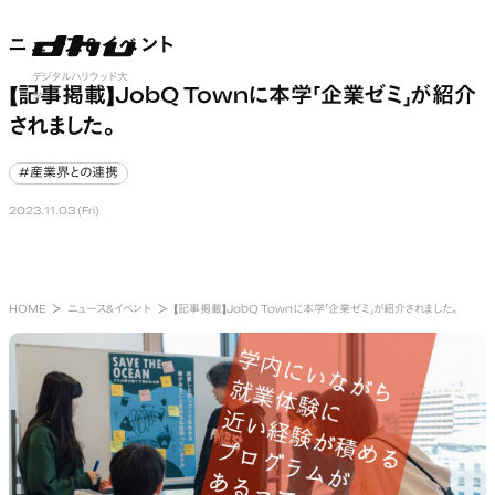
ニュース&イベント
ニュース&イベント
nu open
デジタルハリウッド大
【記事掲載】JobQ Townに本学「企業ゼミ」が紹介
学
されました。
#産業界との連携
#産業界との連携
2023.11.03 (Fri)
HOME
ニュース&イベント
【記事掲載】JobQ Townに本学「企業ゼミ」が紹介されました。