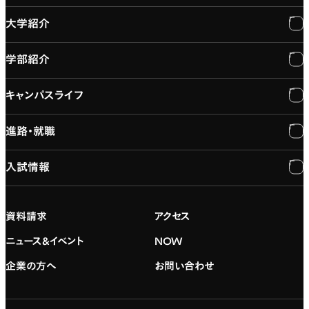
大学紹介
学部紹介
大学紹介
キャンパスライフ
学長メッセージ
学部紹介
進路・就職
大学概要と組織図
専門：3DCG・VFX
キャンパスライフ
入試情報
建学の精神
専門：ゲーム・プログラミング
施設紹介
進路・就職
大学院の紹介
専門：映像・映画
学習と生活のサポート
就職支援
入試情報
資料請求
アクセス
デジタルハリウッド校友会
専門：グラフィックデザイン
就職実績
アドミッション・ポリシー
ニュース&イベント
NOW
企業の方へ
お問い合わせ
専門：アニメ
キャリアセンター
学費および入学諸費用