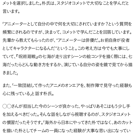
メットを選択しました。朴氏は、スタジオコメットで大切なことを学んだと
言います。
「アニメーターとして自分の中で何を大切にされていますか？という質問を
頻繁にされるのですが、決まって、コメットで学んだことを回答しています。
先輩から教えてもらったのが、“アニメーターは俳優だ。お前自身が役者
としてキャラクターになるんだ”ということ。この考え方は今でも大事にし
ていて、『呪術廻戦』の七海が走り出すシーンの絵コンテを描く際には、七
海だったらどんな動き方をするか、演じている自分の姿を鏡で見てから描
きました」
また、「一致団結して作ったアニメのオンエアを、制作陣で見守った経験も
心に残っている」と話す朴氏。
◯◯さんが担当した今のシーンが良かった、やっぱりあそこはもう少し手
を加えるべきだった。そんな話をしながら視聴するのが、スタジオコメット
の慣習だったそうです。「海外から日本にやってきた朴ではなく、あのカット
を描いた朴としてチームの一員になった経験が大事な思い出になってい