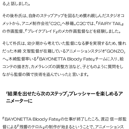
る」と話しました。
その後朴氏は、自身のステップアップを図るため慣れ親しんだスタジオコ
メットから、アニメ制作会社「C2C」へ移籍。C2Cでは、『FAIRY TAIL』
の作画監督、『ブレイクブレイド』のメカ作画監督などを経験しました。
そして朴氏は、幼少期から考えていた監督になる夢を実現するため、憧れ
だった木崎 文智監督が在籍しているアニメーションスタジオ「GONZO」
へ。木崎監督率いる『BAYONETTA Bloody Fate』チームに入り、絵
コンテの描き方、カメラレンズの調整方法など、子どものように質問をし
ながら監督の隣で技術を盗んでいったと言います。
「結果を出せたら次のステップ」プレッシャーを楽しめるア
ニメーターに
『BAYONETTA Bloody Fate』の仕事が終了したころ、渡辺 信一郎監
督による『残響のテロル』の制作が始まるということで、アニメーションス