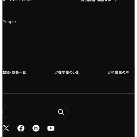
オープンキャンパス
特別講座・開催レポート
海外への留学
科目一覧（カリキュラム）
People
カリキュラムフロー
教授・教員紹介
教授・教員一覧
#在学生のいま
#卒業生の声
新しいタブで開く
新しいタブで開く
新しいタブで開く
新しいタブで開く