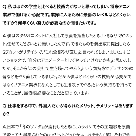
Q.私はほかの学生と比べると技術力がないと思ってしまい、将来アニメ
業界で働けるか心配です。業界に入るために最低のレベルはどれくらい
ですか？何年くらい努力が必要なのか聞きたいです。
A.僕はスタジオコメットに入社して原画を担当したとき、いきなり「30カッ
ト」任せてくださいとお願いしたんです。できたものを演出家に提出したら
27カットがリテイクで、「これ全部やり直し」と言われてしまいました。すご
いショックで、「自分はアニメーターとしてやっていけないかも」と思いまし
たが、そこから「この会社で生き残ってやろう」という気持ちでデッサンの練
習などをやり直していきました。だから僕はどれくらいの技術が必要かで
はなく、「アニメ業界になんとしても生き残ってやる」という気持ちを持って
いることが、最低限必要なことだと思っています。
Q.仕事をする中で、外国人だから得られたメリット、デメリットはあります
か？
A.日本で『冬のソナタ』が流行したときに、カラオケでその主題歌を原曲
で歌って大爆笑されたのはメリットだったかもしれません（笑）。それで会