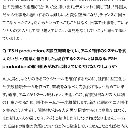
社の先輩との距離が近づいたと思います。デメリットに関しては、「外国人
だから仕事をお願いするのは難しい」と変な空気になり、チャンスが回っ
てこなかったこと。だからといってへこむことはなく、日本で仕事をしている
ひとりの大人として乗り越えていこう、偏見をなくしていこうと思って働い
ていました。
Q.「E&H production」の設立経緯を伺い、アニメ制作のシステムを変
えたいという言葉が響きました。現存するシステムとは異なる、E&H
productionの取り組みがあれば教えていただけないでしょうか？
A.人員と、ゆとりのあるスケジュールを確保するために、社内に固定化し
た少数精鋭チームを作って、業務をなるべく内製化するよう努めていま
す。通常、アニメが1クール終わると、美術、CG、背景担当などの人は別
の仕事があるため、制作チームが一度離散します。新たに別のアニメ制作
を始めようとすると、関係性がある人を再び招集するのは簡単ではなく、
また新しい人を探したり、外部に発注したりしなければなりません。一方
で、E&Hは特定の業務については外に発注していません。たとえば社内ス