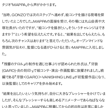
タジオ「MAPPA」から声がかかります。
「当時、GONZOでは次のステップへ進めず、絵コンテを描ける現場を探
していたところでした。MAPPAの面接を受け、その場には丸山会長や大
塚社長がいたのですが、“絵コンテを描きたい。そういうチャレンジはでき
ますか？”という希望を伝えたんです。すると、“結果を出してもらえたら、も
ちろん次のチャンスはあります”と答えていただいた。オープンマインドな
雰囲気が伝わり、監督になる道がひらけると思いMAPPAに入社しまし
た」
『残響のテロル』の制作を通じ仕事ぶりが認められた朴氏は、『牙狼
〈GARO〉-炎の刻印-』で絵コンテ・演出・作画監督に抜擢されました。続
編である『牙狼＜GARO＞-VANISHING LINE-』が初監督作品になり、
以後監督としてのキャリアを歩み始めます。
「結果を出したいという気持ちが、自分に大きなプレッシャーをかけていま
したが、そんなプレッシャーすらも楽しめるアニメーターであらねばならな
いと思っていました」。MAPPAに移籍してからの約8年は非常に楽しか