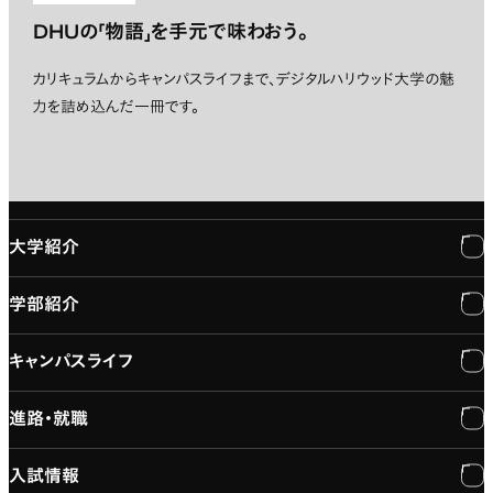
DHUの「物語」を手元で味わおう。
カリキュラムからキャンパスライフまで、デジタルハリウッド大学の魅
力を詰め込んだ一冊です。
大学紹介
学部紹介
大学紹介
キャンパスライフ
学長メッセージ
学部紹介
進路・就職
大学概要と組織図
専門：3DCG・VFX
キャンパスライフ
入試情報
建学の精神
専門：ゲーム・プログラミング
施設紹介
進路・就職