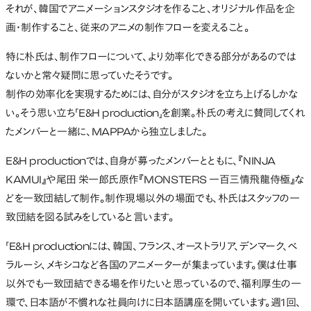
それが、韓国でアニメーションスタジオを作ること、オリジナル作品を企
画・制作すること、従来のアニメの制作フローを変えること。
特に朴氏は、制作フローについて、より効率化できる部分があるのでは
ないかと常々疑問に思っていたそうです。
制作の効率化を実現するためには、自分がスタジオを立ち上げるしかな
い。そう思い立ち「E&H production」を創業。朴氏の考えに賛同してくれ
たメンバーと一緒に、MAPPAから独立しました。
E&H productionでは、自身が募ったメンバーとともに、『NINJA
KAMUI』や尾田 栄一郎氏原作『MONSTERS 一百三情飛龍侍極』な
どを一致団結して制作。制作現場以外の場面でも、朴氏はスタッフの一
致団結を図る試みをしていると言います。
「E&H productionには、韓国、フランス、オーストラリア、デンマーク、ベ
ラルーシ、メキシコなど各国のアニメーターが集まっています。僕は仕事
以外でも一致団結できる場を作りたいと思っているので、福利厚生の一
環で、日本語が不慣れな社員向けに日本語講座を開いています。週1回、