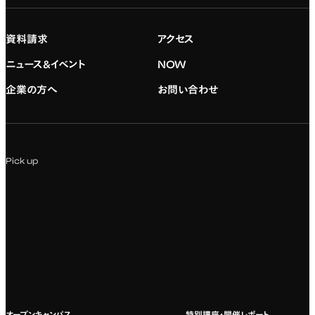
大学院の紹介
専門：映像・映画
学習と生活のサポート
就職支援
入試情報
資料請求
アクセス
デジタルハリウッド校友会
専門：グラフィックデザイン
就職実績
アドミッション・ポリシー
ニュース&イベント
NOW
企業の方へ
お問い合わせ
専門：アニメ
キャリアセンター
学費および入学諸費用
専門：Webデザイン・Web開発
インターンシップ
入試説明会
Pick up
専門：VR/AR・メディアアート
企業ゼミ
オンライン個別相談会
専門：広告・PR・起業
インターネット出願
教養教育
募集要項ダウンロード
国際教育
よくある質問