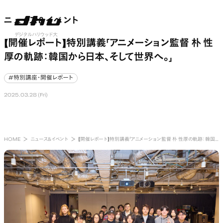
ニュース&イベント
ニュース&イベント
nu open
デジタルハリウッド大
【開催レポート】特別講義「アニメーション監督 朴 性
学
厚の軌跡：韓国から日本、そして世界へ。」
#特別講座・開催レポート
#特別講座・開催レポート
2025.03.28 (Fri)
HOME
ニュース&イベント
【開催レポート】特別講義「アニメーション監督 朴 性厚の軌跡：韓国から日本、そして世界へ。」