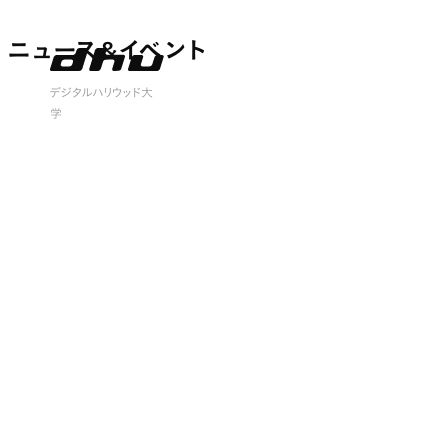
ニュース&イベント
ニュース&イベント
 open
デジタルハリウッド大
学