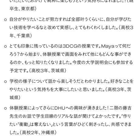
いただいたおかげで純粋に楽しもうという気持ちになれました！（既
卒生、東京都）
自分がやりたいことが努力すれば全部叶うくらいに、自分が学びた
い技術を学べるなと改めて実感し、とてもわくわくしました。（高校3
年、千葉県）
とても印象に残っているのは3DCGの授業です。Mayaって何だ
ろう？から始まり、体験授業で画面をみれて他にもどんな事ができ
るのか、もっと知りたくなりました。今度の大学説明会にも参加する
予定です。（高校3年、茨城県）
学校の様子について話から楽しそうだとわかりました。好きなことを
やりたいという気持ちを大事にしたいと思いました。（高校3年、茨
城県）
体験授業によってさらにDHUへの興味が湧きました！二限の藤吉
先生のお話で学生目線のリアルな話が聞けてよかったです。「作り
たい「衝動」は奪えない」という言葉がひどく刺さったし、共感できま
した。（高校2年、沖縄県）