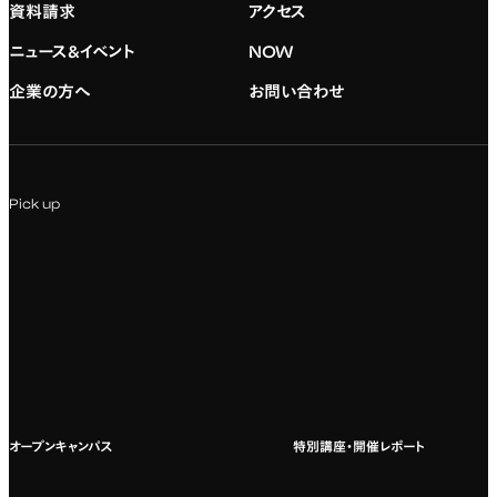
資料請求
アクセス
デジタルハリウッド校友会
専門：グラフィックデザイン
就職実績
アドミッション・ポリシー
ニュース&イベント
NOW
企業の方へ
お問い合わせ
専門：アニメ
キャリアセンター
学費および入学諸費用
専門：Webデザイン・Web開発
インターンシップ
入試説明会
Pick up
専門：VR/AR・メディアアート
企業ゼミ
オンライン個別相談会
専門：広告・PR・起業
インターネット出願
教養教育
募集要項ダウンロード
国際教育
よくある質問
オープンキャンパス
特別講座・開催レポート
海外への留学