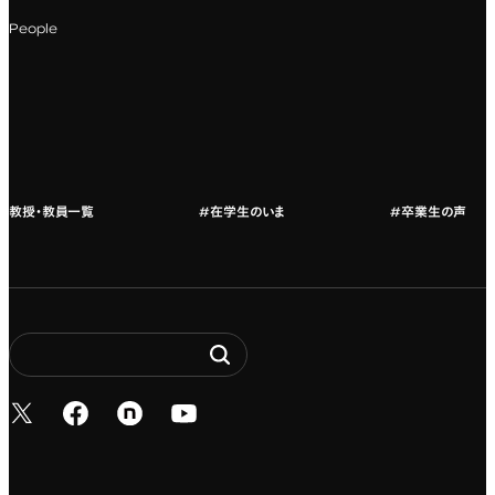
科目一覧（カリキュラム）
People
カリキュラムフロー
教授・教員紹介
教授・教員一覧
#在学生のいま
#卒業生の声
新しいタブで開く
新しいタブで開く
新しいタブで開く
新しいタブで開く
Entertainment. It’s 