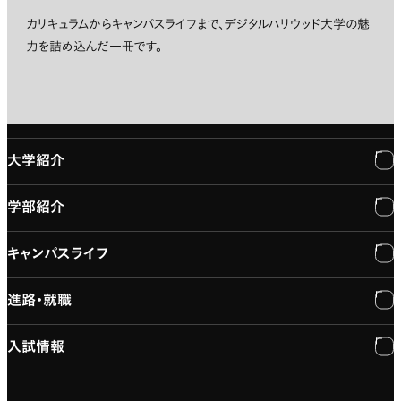
カリキュラムからキャンパスライフまで、デジタルハリウッド大学の魅
力を詰め込んだ一冊です。
大学紹介
学部紹介
大学紹介
キャンパスライフ
学長メッセージ
学部紹介
進路・就職
大学概要と組織図
専門：3DCG・VFX
キャンパスライフ
入試情報
建学の精神
専門：ゲーム・プログラミング
施設紹介
進路・就職
大学院の紹介
専門：映像・映画
学習と生活のサポート
就職支援
入試情報