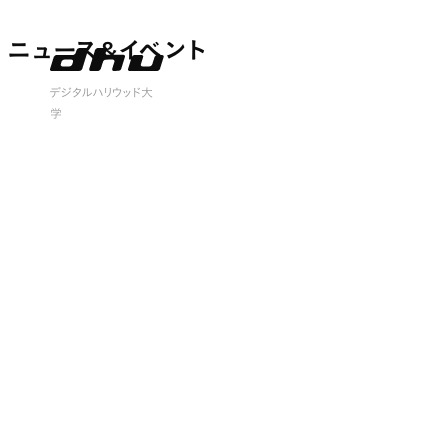
ニュース&イベント
ニュース&イベント
 open
デジタルハリウッド大
学