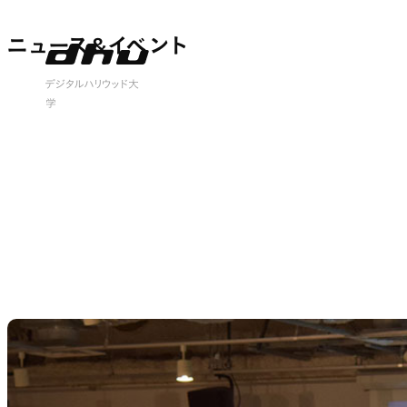
ニュース&イベント
ニュース&イベント
 open
デジタルハリウッド大
学