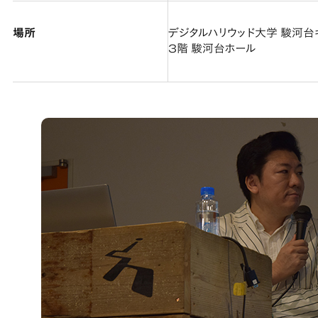
場所
デジタルハリウッド大学 駿河台
3階 駿河台ホール