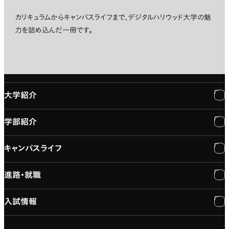
カリキュラムからキャンパスライフまで、デジタルハリウッド大学の魅
力を詰め込んだ一冊です。
大学紹介
学部紹介
大学紹介
キャンパスライフ
学長メッセージ
学部紹介
進路・就職
大学概要と組織図
専門：3DCG・VFX
キャンパスライフ
入試情報
建学の精神
専門：ゲーム・プログラミング
施設紹介
進路・就職
大学院の紹介
専門：映像・映画
学習と生活のサポート
就職支援
入試情報