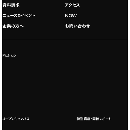
資料請求
アクセス
デジタルハリウッド校友会
専門：グラフィックデザイン
就職実績
アドミッション・ポリシー
ニュース&イベント
NOW
企業の方へ
お問い合わせ
専門：アニメ
キャリアセンター
学費および入学諸費用
専門：Webデザイン・Web開発
インターンシップ
入試説明会
Pick up
専門：VR/AR・メディアアート
企業ゼミ
オンライン個別相談会
専門：広告・PR・起業
インターネット出願
教養教育
募集要項ダウンロード
国際教育
よくある質問
オープンキャンパス
特別講座・開催レポート
海外への留学