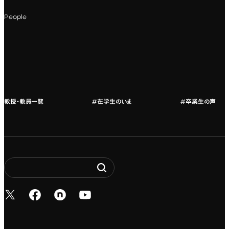
科目一覧（カリキュラム）
People
カリキュラムフロー
教授・教員紹介
教授・教員一覧
#在学生のいま
#卒業生の声
新しいタブで開く
新しいタブで開く
新しいタブで開く
新しいタブで開く
Entertainment. It’s 