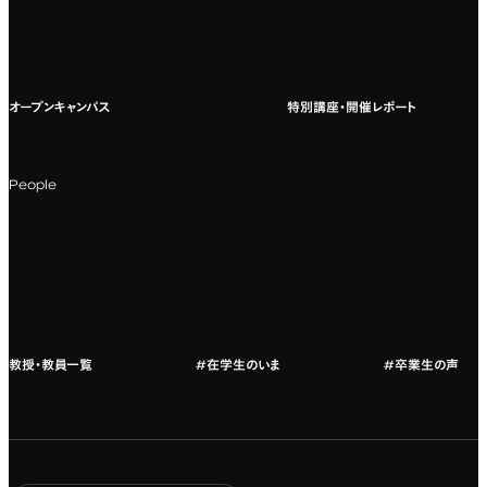
教養教育
募集要項ダウンロード
国際教育
よくある質問
オープンキャンパス
特別講座・開催レポート
海外への留学
科目一覧（カリキュラム）
People
カリキュラムフロー
教授・教員紹介
教授・教員一覧
#在学生のいま
#卒業生の声