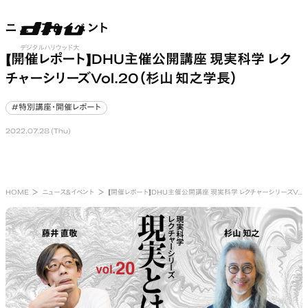
ニュース&イベント
ニュース&イベント
nu open
デジタルハリウッド大
【開催レポート】DHU主催公開講座 現実科学 レク
学
チャーシリーズVol.20（杉山 知之学長）
#特別講座・開催レポート
#特別講座・開催レポート
2022.07.28 (Thu)
HOME
ニュース&イベント
【開催レポート】DHU主催公開講座 現実科学 レクチャーシリーズVol.20（杉山 知之学長）