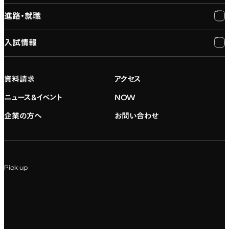
進路・就職
大学概要と組織図
専門：3DCG・VFX
キャンパスライフ
入試情報
建学の精神
専門：ゲーム・プログラミング
施設紹介
進路・就職
大学院の紹介
専門：映像・映画
学習と生活のサポート
就職支援
入試情報
資料請求
アクセス
デジタルハリウッド校友会
専門：グラフィックデザイン
就職実績
アドミッション・ポリシー
ニュース&イベント
NOW
企業の方へ
お問い合わせ
専門：アニメ
キャリアセンター
学費および入学諸費用
専門：Webデザイン・Web開発
インターンシップ
入試説明会
Pick up
専門：VR/AR・メディアアート
企業ゼミ
オンライン個別相談会
専門：広告・PR・起業
インターネット出願