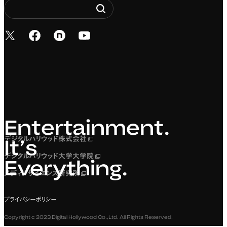
新しいタブで開く
新しいタブで開く
新しいタブで開く
新しいタブで開く
Entertainment. It’s 
Entertainment.
デジタルハリウッド株式会社
新しいタブで開く
It’s
デジタルハリウッド大学大学院
新しいタブで開く
Everything.
メディアサイエンス研究所
新しいタブで開く
プライバシーポリシー
Copyright c 2023 Digital Hollywood Co.,Ltd. All Rights Reserved.