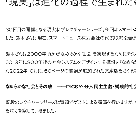
「現実」は進化の過程で生まれた
30回目の開催となる現実科学レクチャーシリーズ。今回はスマー
した。鈴木さんは現在、スマートニュース株式会社の代表取締役会
鈴木さんは2000年頃から「なめらかな社会」を実現するためにテク
2013年に300年後の社会システムをデザインする構想を『なめら
た2022年10月に、50ページの補論が追加された文庫版をちくま
なめらかな社会とその敵 ──PICSY・分人民主主義・構成的社会
普段のレクチャーシリーズは冒頭でゲストによる講演を行いますが、
を深く考察していきました。