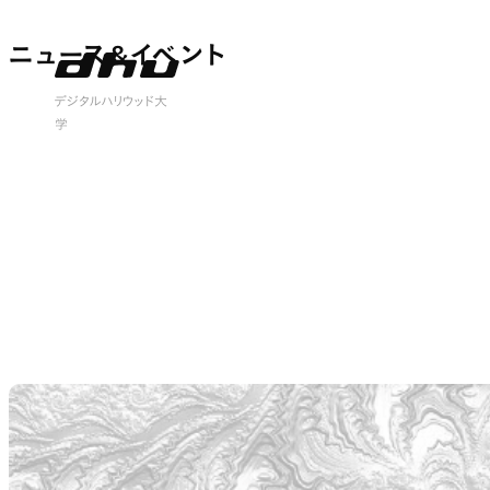
ニュース&イベント
ニュース&イベント
 open
デジタルハリウッド大
学