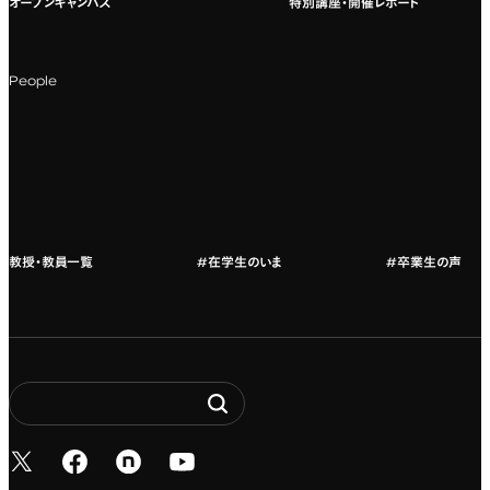
オープンキャンパス
特別講座・開催レポート
海外への留学
科目一覧（カリキュラム）
People
カリキュラムフロー
教授・教員紹介
教授・教員一覧
#在学生のいま
#卒業生の声
新しいタブで開く
新しいタブで開く
新しいタブで開く
新しいタブで開く