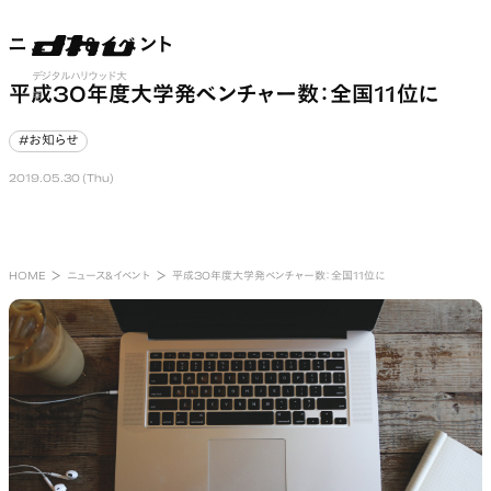
ニュース&イベント
ニュース&イベント
nu open
デジタルハリウッド大
平成30年度⼤学発ベンチャー数：全国11位に
学
#お知らせ
#お知らせ
2019.05.30 (Thu)
HOME
ニュース&イベント
平成30年度⼤学発ベンチャー数：全国11位に