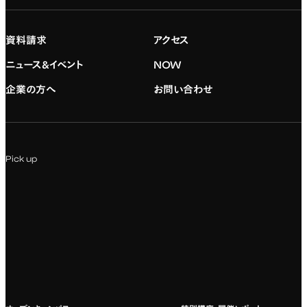
大学院の紹介
専門：映像・映画
学習と生活のサポート
就職支援
入試情報
資料請求
アクセス
デジタルハリウッド校友会
専門：グラフィックデザイン
就職実績
アドミッション・ポリシー
ニュース&イベント
NOW
企業の方へ
お問い合わせ
専門：アニメ
キャリアセンター
学費および入学諸費用
専門：Webデザイン・Web開発
インターンシップ
入試説明会
Pick up
専門：VR/AR・メディアアート
企業ゼミ
オンライン個別相談会
専門：広告・PR・起業
インターネット出願
教養教育
募集要項ダウンロード
国際教育
よくある質問