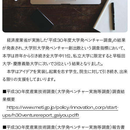
経済産業省が実施した「平成30年度大学発ベンチャー調査」の結果
が発表され、大学別大学発ベンチャー創出数という調査指標において、
本学は昨年から引き続き全大学中11位、私立大学に限定すると早稲田
大学・慶應義塾大学に次いで3位という結果となりました。
本学はアイデアを実装し起業を志す学生、院生に対して引き続き、出来
る限りの支援をしてまいります。
■平成30年度産業技術調査（大学発ベンチャー実施等調査）調査結
果概要
https://www.meti.go.jp/policy/innovation_corp/start-
ups/h30venturereport_gaiyou.pdf
新しいタブで開く
■平成30年度産業技術調査（大学発ベンチャー実施等調査）報告書