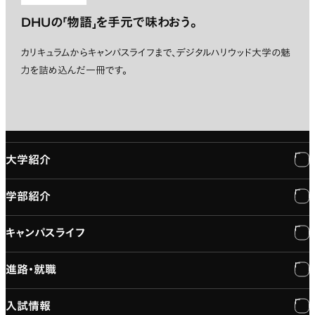
DHUの「物語」を手元で味わおう。
カリキュラムからキャンパスライフまで、デジタルハリウッド大学の魅
力を詰め込んだ一冊です。
大学紹介
学部紹介
大学紹介
キャンパスライフ
学長メッセージ
学部紹介
進路・就職
大学概要と組織図
専門：3DCG・VFX
キャンパスライフ
入試情報
建学の精神
専門：ゲーム・プログラミング
施設紹介
進路・就職