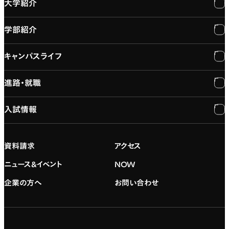
大学紹介
学部紹介
大学紹介
キャンパスライフ
学長メッセージ
学部紹介
進路・就職
大学概要と組織図
専門：3DCG・VFX
キャンパスライフ
入試情報
建学の精神
専門：ゲーム・プログラミング
施設紹介
進路・就職
大学院の紹介
専門：映像・映画
学習と生活のサポート
就職支援
入試情報
資料請求
アクセス
デジタルハリウッド校友会
専門：グラフィックデザイン
就職実績
アドミッション・ポリシー
ニュース&イベント
NOW
企業の方へ
お問い合わせ
専門：アニメ
キャリアセンター
学費および入学諸費用
専門：Webデザイン・Web開発
インターンシップ
入試説明会