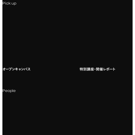
Pick up
専門：VR/AR・メディアアート
企業ゼミ
オンライン個別相談会
専門：広告・PR・起業
インターネット出願
教養教育
募集要項ダウンロード
国際教育
よくある質問
オープンキャンパス
特別講座・開催レポート
海外への留学
科目一覧（カリキュラム）
People
カリキュラムフロー
教授・教員紹介