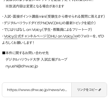
今後は次のような音声コンテンツを配信予定です。お楽しみに！
※放送内容は変更となる場合があります
・入試・面接ポイント講座mini（受験生から寄せられる質問に答えます）
・デジタルハリウッドダイガクNOW（DHUの最新トピックを紹介）
・でじはりばなし on Voicy（学生・教職員によるフリートーク）
・
Voicy公式チャンネルページ（DHU on Voicy）
のフォローを、ぜひ
新しいタブで開く
よろしくお願いします！
■本件に関するお問い合わせ先
デジタルハリウッド大学 入試広報グループ
nyushi@dhw.ac.jp
https://www.dhw.ac.jp/news/voicy/
リンクをコピー