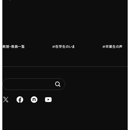
カリキュラムフロー
教授・教員紹介
教授・教員一覧
#在学生のいま
#卒業生の声
新しいタブで開く
新しいタブで開く
新しいタブで開く
新しいタブで開く
Entertainment. It’s 