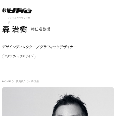
教授・教員紹介
教授・教員紹介
nu open
デジタルハリウッド大
学
森 治樹
特任准教授
デザインディレクター／グラフィックデザイナー
#グラフィックデザイン
#グラフィックデザイン
HOME
教員紹介
森 治樹