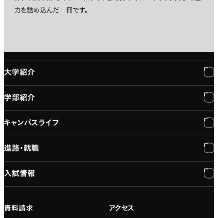
力を詰め込んだ一冊です。
大学紹介
学部紹介
大学紹介
キャンパスライフ
学長メッセージ
学部紹介
進路・就職
大学概要と組織図
専門：3DCG・VFX
キャンパスライフ
入試情報
建学の精神
専門：ゲーム・プログラミング
施設紹介
進路・就職
大学院の紹介
専門：映像・映画
学習と生活のサポート
就職支援
入試情報
資料請求
アクセス