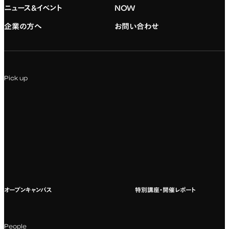
デジタルハリウッド校友会
専門：グラフィックデザイン
就職実績
アドミッション・ポリシー
ニュース&イベント
NOW
企業の方へ
お問い合わせ
専門：アニメ
キャリアセンター
学費および入学諸費用
専門：Webデザイン・Web開発
インターンシップ
入試説明会
Pick up
専門：VR/AR・メディアアート
企業ゼミ
オンライン個別相談会
専門：広告・PR・起業
インターネット出願
教養教育
募集要項ダウンロード
国際教育
よくある質問
オープンキャンパス
特別講座・開催レポート
海外への留学
科目一覧（カリキュラム）
People