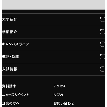
大学紹介
学部紹介
大学紹介
キャンパスライフ
学長メッセージ
学部紹介
進路・就職
大学概要と組織図
専門：3DCG・VFX
キャンパスライフ
入試情報
建学の精神
専門：ゲーム・プログラミング
施設紹介
進路・就職
大学院の紹介
専門：映像・映画
学習と生活のサポート
就職支援
入試情報
資料請求
アクセス
デジタルハリウッド校友会
専門：グラフィックデザイン
就職実績
アドミッション・ポリシー
ニュース&イベント
NOW
企業の方へ
お問い合わせ
専門：アニメ
キャリアセンター
学費および入学諸費用