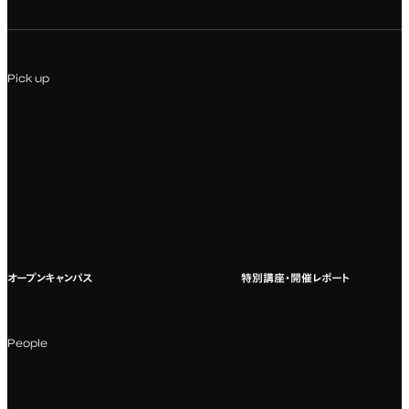
専門：Webデザイン・Web開発
インターンシップ
入試説明会
Pick up
専門：VR/AR・メディアアート
企業ゼミ
オンライン個別相談会
専門：広告・PR・起業
インターネット出願
教養教育
募集要項ダウンロード
国際教育
よくある質問
オープンキャンパス
特別講座・開催レポート
海外への留学
科目一覧（カリキュラム）
People
カリキュラムフロー