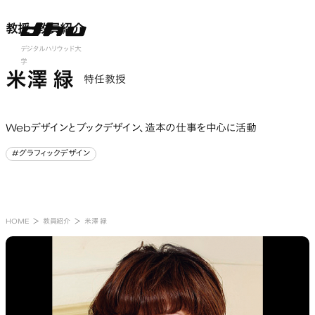
教授・教員紹介
教授・教員紹介
nu open
デジタルハリウッド大
学
米澤 緑
特任教授
Webデザインとブックデザイン、造本の仕事を中心に活動
#グラフィックデザイン
#グラフィックデザイン
HOME
教員紹介
米澤 緑