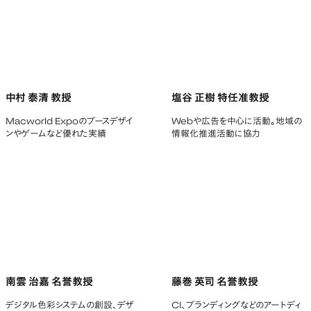
中村 泰清 教授
塩谷 正樹 特任准教授
Macworld Expoのブースデザイ
Webや広告を中心に活動。地域の
ンやゲームなど優れた実績
情報化推進活動に協力
南雲 治嘉 名誉教授
藤巻 英司 名誉教授
デジタル色彩システムの創設、デザ
CI、ブランディングなどのアートディ