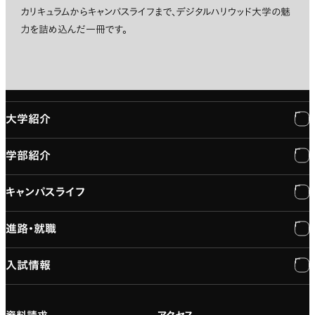
カリキュラムからキャンパスライフまで、デジタルハリウッド大学の魅
力を詰め込んだ一冊です。
大学紹介
学部紹介
大学紹介
キャンパスライフ
学長メッセージ
学部紹介
進路・就職
大学概要と組織図
専門：3DCG・VFX
キャンパスライフ
入試情報
建学の精神
専門：ゲーム・プログラミング
施設紹介
進路・就職
大学院の紹介
専門：映像・映画
学習と生活のサポート
就職支援
入試情報