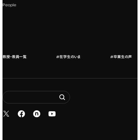
科目一覧（カリキュラム）
People
カリキュラムフロー
教授・教員紹介
教授・教員一覧
#在学生のいま
#卒業生の声
新しいタブで開く
新しいタブで開く
新しいタブで開く
新しいタブで開く
Entertainment. It’s 