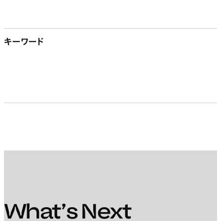
キーワード
開く
#アニメ
#ビジネス
#ゲーム・プログラミング
(4)
(6)
(11)
#Web
#AR/VR/XR
#メディアアート
(9)
(3)
(17)
#3DCG
#グラフィックデザイン
#映像
(11)
(23)
(20)
What’s Next