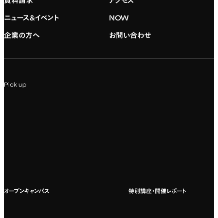
資料請求
アクセス
デジタルハリウッド校友会
専門：グラフィックデザイン
就職実績
アドミッション・ポリシー
ニュース&イベント
NOW
企業の方へ
お問い合わせ
専門：アニメ
キャリアセンター
学費および入学諸費用
専門：Webデザイン・Web開発
インターンシップ
入試説明会
Pick up
専門：VR/AR・メディアアート
企業ゼミ
オンライン個別相談会
専門：広告・PR・起業
インターネット出願
教養教育
募集要項ダウンロード
国際教育
よくある質問
オープンキャンパス
特別講座・開催レポート
海外への留学