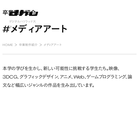
卒業制作紹介
卒業制作紹介
nu open
デジタルハリウッド大
#メディアアート
学
HOME
卒業制作紹介
メディアアート
本学の学びを生かし、新しい可能性に挑戦する学生たち。映像、
3DCG、グラフィックデザイン、アニメ、Web、ゲームプログラミング、論
文など幅広いジャンルの作品を生み出しています。