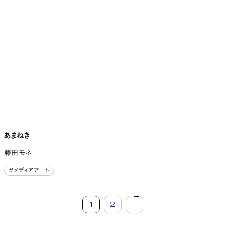
あまねき
藤田 モネ
#メディアアート
#メディアアート
投稿のページ送り
1
2
次へ