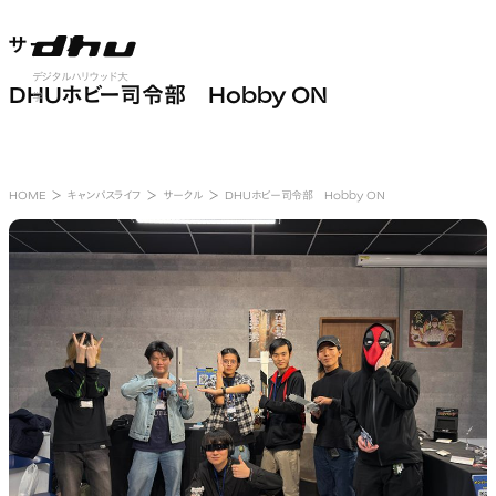
サークル
サークル
nu open
デジタルハリウッド大
DHUホビー司令部 Hobby ON
学
HOME
キャンパスライフ
サークル
DHUホビー司令部 Hobby ON