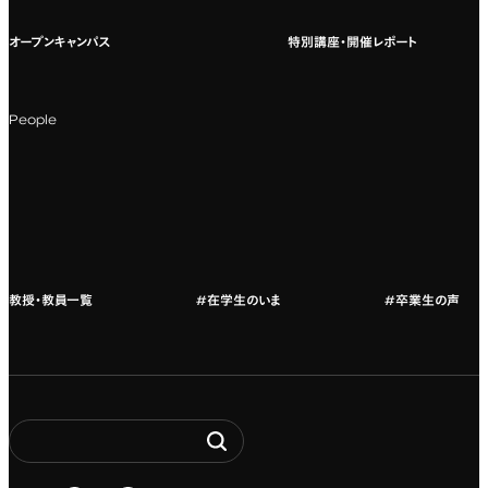
オープンキャンパス
特別講座・開催レポート
海外への留学
科目一覧（カリキュラム）
People
カリキュラムフロー
教授・教員紹介
教授・教員一覧
#在学生のいま
#卒業生の声