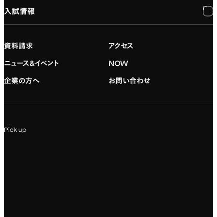
入試情報
建学の精神
専門：ゲーム・プログラミング
施設紹介
進路・就職
大学院の紹介
専門：映像・映画
学習と生活のサポート
就職支援
入試情報
資料請求
アクセス
デジタルハリウッド校友会
専門：グラフィックデザイン
就職実績
アドミッション・ポリシー
ニュース&イベント
NOW
企業の方へ
お問い合わせ
専門：アニメ
キャリアセンター
学費および入学諸費用
専門：Webデザイン・Web開発
インターンシップ
入試説明会
Pick up
専門：VR/AR・メディアアート
企業ゼミ
オンライン個別相談会
専門：広告・PR・起業
インターネット出願
教養教育
募集要項ダウンロード
国際教育
よくある質問