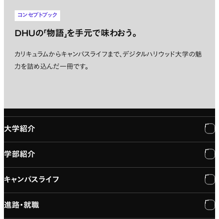
コンセプトブック
DHUの「物語」を手元で味わおう。
カリキュラムからキャンパスライフまで、デジタルハリウッド大学の魅
力を詰め込んだ一冊です。
大学紹介
学部紹介
大学紹介
キャンパスライフ
学長メッセージ
学部紹介
進路・就職
大学概要と組織図
専門：3DCG・VFX
キャンパスライフ