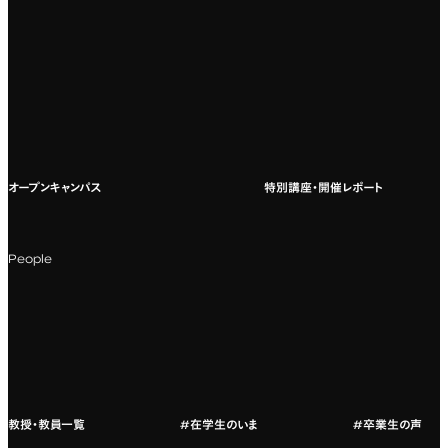
専門：広告・PR・起業
インターネット出願
教養教育
募集要項ダウンロード
国際教育
よくある質問
オープンキャンパス
特別講座・開催レポート
海外への留学
科目一覧（カリキュラム）
People
カリキュラムフロー
教授・教員紹介
教授・教員一覧
#在学生のいま
#卒業生の声