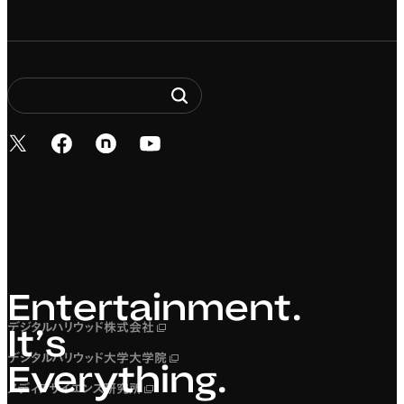
新しいタブで開く
新しいタブで開く
新しいタブで開く
新しいタブで開く
Entertainment. It’s 
Entertainment.
デジタルハリウッド株式会社
新しいタブで開く
It’s
デジタルハリウッド大学大学院
新しいタブで開く
Everything.
メディアサイエンス研究所
新しいタブで開く