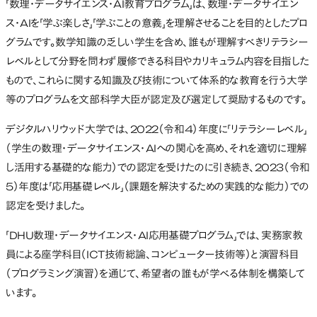
「数理・データサイエンス・AI教育プログラム」は、数理・データサイエン
ス・AIを「学ぶ楽しさ」「学ぶことの意義」を理解させることを目的としたプロ
グラムです。数学知識の乏しい学生を含め、誰もが理解すべきリテラシー
レベルとして分野を問わず履修できる科目やカリキュラム内容を目指した
もので、これらに関する知識及び技術について体系的な教育を行う大学
等のプログラムを文部科学大臣が認定及び選定して奨励するものです。
デジタルハリウッド大学では、2022（令和4）年度に「リテラシーレベル」
（学生の数理・データサイエンス・AIへの関心を高め、それを適切に理解
し活用する基礎的な能力）での認定を受けたのに引き続き、2023（令和
5）年度は「応用基礎レベル」（課題を解決するための実践的な能力）での
認定を受けました。
「DHU数理・データサイエンス・AI応用基礎プログラム」では、実務家教
員による座学科目（ICT技術総論、コンピューター技術等）と演習科目
（プログラミング演習）を通じて、希望者の誰もが学べる体制を構築して
います。