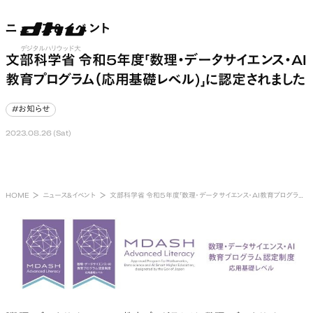
ニュース&イベント
ニュース&イベント
nu open
デジタルハリウッド大
文部科学省 令和5年度「数理・データサイエンス・AI
学
教育プログラム（応用基礎レベル)」に認定されました
#お知らせ
#お知らせ
2023.08.26 (Sat)
HOME
ニュース&イベント
文部科学省 令和5年度「数理・データサイエンス・AI教育プログラム（応用基礎レベル)」に認定されました