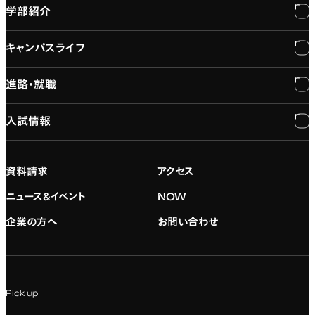
学部紹介
大学紹介
キャンパスライフ
学長メッセージ
学部紹介
進路・就職
大学概要と組織図
専門：3DCG・VFX
キャンパスライフ
入試情報
建学の精神
専門：ゲーム・プログラミング
施設紹介
進路・就職
大学院の紹介
専門：映像・映画
学習と生活のサポート
就職支援
入試情報
資料請求
アクセス
デジタルハリウッド校友会
専門：グラフィックデザイン
就職実績
アドミッション・ポリシー
ニュース&イベント
NOW
企業の方へ
お問い合わせ
専門：アニメ
キャリアセンター
学費および入学諸費用
専門：Webデザイン・Web開発
インターンシップ
入試説明会
Pick up
専門：VR/AR・メディアアート
企業ゼミ
オンライン個別相談会