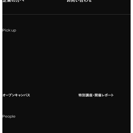
企業の方へ
お問い合わせ
専門：アニメ
キャリアセンター
学費および入学諸費用
専門：Webデザイン・Web開発
インターンシップ
入試説明会
Pick up
専門：VR/AR・メディアアート
企業ゼミ
オンライン個別相談会
専門：広告・PR・起業
インターネット出願
教養教育
募集要項ダウンロード
国際教育
よくある質問
オープンキャンパス
特別講座・開催レポート
海外への留学
科目一覧（カリキュラム）
People
カリキュラムフロー