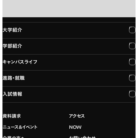
大学紹介
学部紹介
大学紹介
キャンパスライフ
学長メッセージ
学部紹介
進路・就職
大学概要と組織図
専門：3DCG・VFX
キャンパスライフ
入試情報
建学の精神
専門：ゲーム・プログラミング
施設紹介
進路・就職
大学院の紹介
専門：映像・映画
学習と生活のサポート
就職支援
入試情報
資料請求
アクセス
デジタルハリウッド校友会
専門：グラフィックデザイン
就職実績
アドミッション・ポリシー
ニュース&イベント
NOW