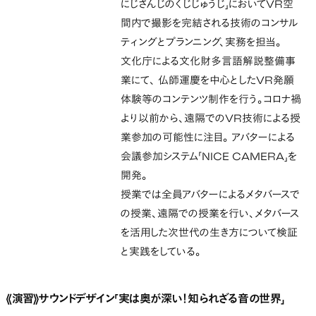
にじさんじのくじじゅうじ」においてVR空
間内で撮影を完結される技術のコンサル
ティングとプランニング、実務を担当。
文化庁による文化財多言語解説整備事
業にて、 仏師運慶を中心としたVR発願
体験等のコンテンツ制作を行う。コロナ禍
より以前から、遠隔でのVR技術による授
業参加の可能性に注目。 アバターによる
会議参加システム「NICE CAMERA」を
開発。
授業では全員アバターによるメタバースで
の授業、遠隔での授業を行い、メタバース
を活用した次世代の生き方について検証
と実践をしている。
《演習》サウンドデザイン「実は奥が深い！知られざる音の世界」