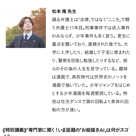
松本 隆 先生
踊る弁護士は「法律」ではなく「こころ」で闘
う弁護士11年目。刑事事件では成人事件
のみならず、 少年事件も多く扱う。 更生に
重点を置いており、逮捕された後でも、大
学に入学したり、 結婚して子宝に恵まれた
り、警察を目指し勉強したりするなど、 彼
らのその後の人生を見守っている。 趣味
は漫画で、高校時代は世界史のノートを
漫画で描いていた。 少年ジャンプをはじめ
とする少年漫画を毎週愛読している。 特
技は社交ダンスで頭の回転より身体の回
転の方が速い。
《特別講義》「専門家に聞く！いま話題の「お絵描きAI」は何がスゴ