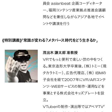
員会 asianbeat 企画コーディネータ
ー、福岡コンテンツ産業拠点推進会議顧
問などを兼任しながらアジア各地でイベ
ントや講演を行う
《特別講義》「常識が変わる？メタバース時代をどう生きるか」
茂出木 謙太郎 准教授
VRでもっと便利で楽しい世の中をつく
る。東京造形大学卒業後、（株）トミー（現
タカラトミー）、広告代理店、（株） IBMの
子会社を経て2007年にVR/ARコンテ
ンツ・WEBサービスの制作・運用などを
事業とする株式会社キッズプレートを設
立。
VTuberの制作・演出等ではアベマTV「