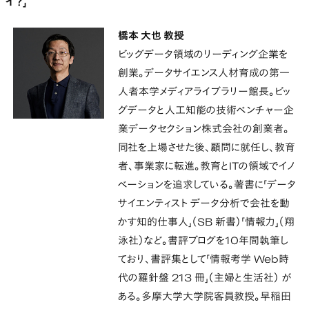
イ？」
橋本 大也 教授
ビッグデータ領域のリーディング企業を
創業。データサイエンス人材育成の第一
人者本学メディアライブラリー館長。ビッ
グデータと人工知能の技術ベンチャー企
業データセクション株式会社の創業者。
同社を上場させた後、顧問に就任し、教育
者、事業家に転進。教育とITの領域でイノ
ベーションを追求している。著書に「データ
サイエンティスト データ分析で会社を動
かす知的仕事人」（SB 新書）「情報力」（翔
泳社）など。書評ブログを10年間執筆し
ており、書評集として「情報考学 Web時
代の羅針盤 213 冊」（主婦と生活社） が
ある。多摩大学大学院客員教授。早稲田