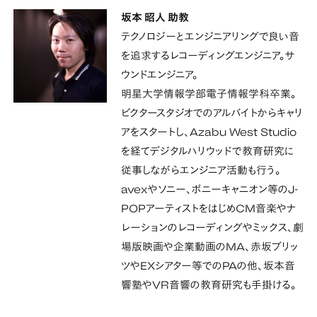
坂本 昭人 助教
テクノロジーとエンジニアリングで良い音
を追求するレコーディングエンジニア。サ
ウンドエンジニア。
明星大学情報学部電子情報学科卒業。
ビクタースタジオでのアルバイトからキャリ
アをスタートし、Azabu West Studio
を経てデジタルハリウッドで教育研究に
従事しながらエンジニア活動も行う。
avexやソニー、ポニーキャニオン等のJ-
POPアーティストをはじめCM音楽やナ
レーションのレコーディングやミックス、劇
場版映画や企業動画のMA、赤坂ブリッ
ツやEXシアター等でのPAの他、坂本音
響塾やVR音響の教育研究も手掛ける。