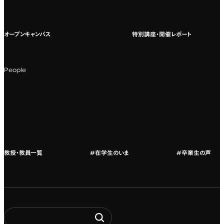
国際教育
よくある質問
オープンキャンパス
特別講座・開催レポート
海外への留学
科目一覧（カリキュラム）
People
カリキュラムフロー
教授・教員紹介
教授・教員一覧
#在学生のいま
#卒業生の声