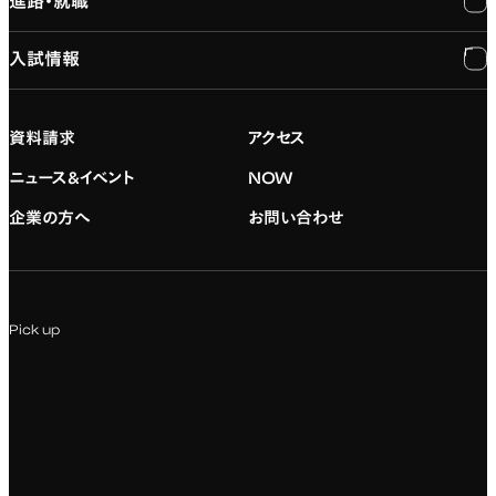
進路・就職
大学概要と組織図
専門：3DCG・VFX
キャンパスライフ
入試情報
建学の精神
専門：ゲーム・プログラミング
施設紹介
進路・就職
大学院の紹介
専門：映像・映画
学習と生活のサポート
就職支援
入試情報
資料請求
アクセス
デジタルハリウッド校友会
専門：グラフィックデザイン
就職実績
アドミッション・ポリシー
ニュース&イベント
NOW
企業の方へ
お問い合わせ
専門：アニメ
キャリアセンター
学費および入学諸費用
専門：Webデザイン・Web開発
インターンシップ
入試説明会
Pick up
専門：VR/AR・メディアアート
企業ゼミ
オンライン個別相談会
専門：広告・PR・起業
インターネット出願
教養教育
募集要項ダウンロード