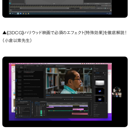
▲《3DCG》ハリウッド映画で必須のエフェクト[特殊効果]を徹底解説！
（小倉以索先生）