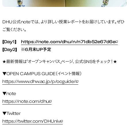
DHU公式noteでは、より詳しい授業レポートをお届けしています。ぜひ
ご覧ください。
【Day1】
https://note.com/dhu/n/n71db52e67d6e
新しい
【Day2】 ※6月末UP予定
★最新情報は「オープンキャンパス」ページ、公式SNSをチェック！★
▼OPEN CAMPUS GUIDE（イベント情報）
https://www.dhw.ac.jp/p/ocguide/
新しいタブで開く
▼note
https://note.com/dhu
新しいタブで開く
▼Twitter
https://twitter.com/DHUniv
新しいタブで開く