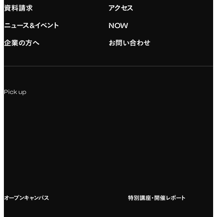
資料請求
アクセス
デジタルハリウッド校友会
専門：グラフィックデザイン
就職実績
アドミッション・ポリシー
ニュース&イベント
NOW
企業の方へ
お問い合わせ
専門：アニメ
キャリアセンター
学費および入学諸費用
専門：Webデザイン・Web開発
インターンシップ
入試説明会
Pick up
専門：VR/AR・メディアアート
企業ゼミ
オンライン個別相談会
専門：広告・PR・起業
インターネット出願
教養教育
募集要項ダウンロード
国際教育
よくある質問
オープンキャンパス
特別講座・開催レポート
海外への留学