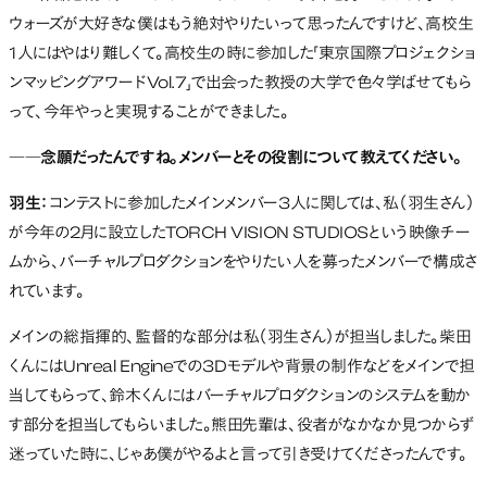
ウォーズが大好きな僕はもう絶対やりたいって思ったんですけど、高校生
1人にはやはり難しくて。高校生の時に参加した「東京国際プロジェクショ
ンマッピングアワードVol.7」で出会った教授の大学で色々学ばせてもら
って、今年やっと実現することができました。
――念願だったんですね。メンバーとその役割について教えてください。
羽生：
コンテストに参加したメインメンバー3人に関しては、私（羽生さん）
が今年の2月に設立したTORCH VISION STUDIOSという映像チー
ムから、バーチャルプロダクションをやりたい人を募ったメンバーで構成さ
れています。
メインの総指揮的、監督的な部分は私（羽生さん）が担当しました。柴田
くんにはUnreal Engineでの3Dモデルや背景の制作などをメインで担
当してもらって、鈴木くんにはバーチャルプロダクションのシステムを動か
す部分を担当してもらいました。熊田先輩は、役者がなかなか見つからず
迷っていた時に、じゃあ僕がやるよと言って引き受けてくださったんです。