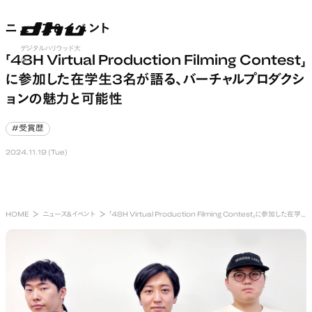
ニュース&イベント
ニュース&イベント
nu open
デジタルハリウッド大
「48H Virtual Production Filming Contest」
学
に参加した在学生3名が語る、バーチャルプロダクシ
ョンの魅力と可能性
#受賞歴
#受賞歴
2024.11.19 (Tue)
HOME
ニュース&イベント
「48H Virtual Production Filming Contest」に参加した在学生3名が語る、バーチャルプロダクションの魅力と可能性