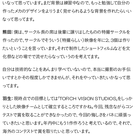
いなって思っています。まだ背景は練習中なので、もっと勉強して自分の
作ったメカのデザインをよりうまく見せられるような背景を作れたらいい
なって思ってます。
熊田：
僕は、サークル長の席は後輩に譲りはしたものの特撮サークルを
作ったので、サークルでそういう（特撮らしい）映像を年に2、3個は作り
たいということを言っています。それで制作したショートフィルムなどを文
化祭などの場でで流せたらなっていうのを考えてます。
自分は技術的なことをあんまり学べていないので、本当に撮影のお手伝
いですとかその程度しかできませんが、それをやっていきたいかなって思
ってます。
羽生：
現時点での目標としては「TORCH VISION STUDIOS」をしっか
りとした映像チームとして確立するところですかね。今回、残念ながらコン
テストで賞を取ることができなかったので、今回の悔しさをバネに頑張っ
ていきたいと思います。年内中にもう1作作ろうと考えているので、それで、
海外のコンテストで賞を取りたいと思っています。