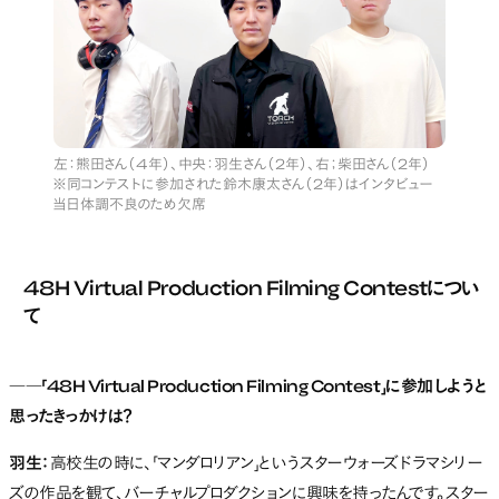
左：熊田さん（4年）、中央：羽生さん（2年）、右；柴田さん（2年）
※同コンテストに参加された鈴木康太さん（2年）はインタビュー
当日体調不良のため欠席
48H Virtual Production Filming Contest
につい
て
――「48H Virtual Production Filming Contest」に参加しようと
思ったきっかけは？
羽生：
高校生の時に、「マンダロリアン」というスターウォーズドラマシリー
ズの作品を観て、バーチャルプロダクションに興味を持ったんです。スター