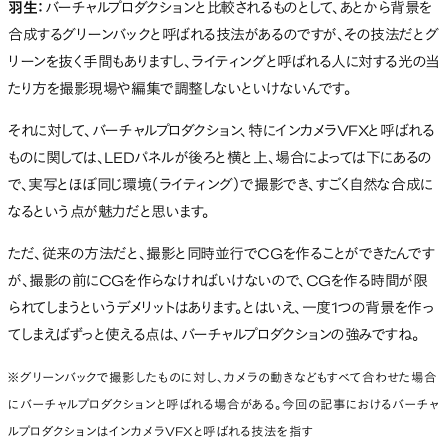
羽生：
バーチャルプロダクションと比較されるものとして、あとから背景を
合成するグリーンバックと呼ばれる技法があるのですが、その技法だとグ
リーンを抜く手間もありますし、ライティングと呼ばれる人に対する光の当
たり方を撮影現場や編集で調整しないといけないんです。
それに対して、バーチャルプロダクション、特にインカメラVFXと呼ばれる
ものに関しては、LEDパネルが後ろと横と上、場合によっては下にあるの
で、実写とほぼ同じ環境（ライティング）で撮影でき、すごく自然な合成に
なるという点が魅力だと思います。
ただ、従来の方法だと、撮影と同時並行でCGを作ることができたんです
が、撮影の前にCGを作らなければいけないので、CGを作る時間が限
られてしまうというデメリットはあります。とはいえ、一度1つの背景を作っ
てしまえばずっと使える点は、バーチャルプロダクションの強みですね。
※グリーンバックで撮影したものに対し、カメラの動きなどもすべて合わせた場合
にバーチャルプロダクションと呼ばれる場合がある。今回の記事におけるバーチャ
ルプロダクションはインカメラVFXと呼ばれる技法を指す