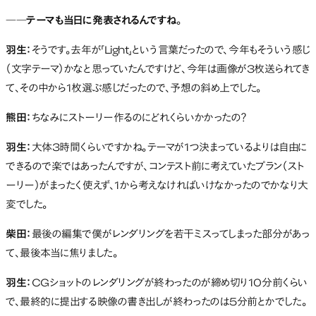
――テーマも当日に発表されるんですね
。
羽生：
そうです。去年が「Light」という言葉だったので、今年もそういう感じ
（文字テーマ）かなと思っていたんですけど、今年は画像が3枚送られてき
て、その中から1枚選ぶ感じだったので、予想の斜め上でした。
熊田：
ちなみにストーリー作るのにどれくらいかかったの？
羽生：
大体3時間くらいですかね。テーマが1つ決まっているよりは自由に
できるので楽ではあったんですが、コンテスト前に考えていたプラン（スト
ーリー）がまったく使えず、1から考えなければいけなかったのでかなり大
変でした。
柴田：
最後の編集で僕がレンダリングを若干ミスってしまった部分があっ
て、最後本当に焦りました。
羽生：
CGショットのレンダリングが終わったのが締め切り10分前くらい
で、最終的に提出する映像の書き出しが終わったのは5分前とかでした。