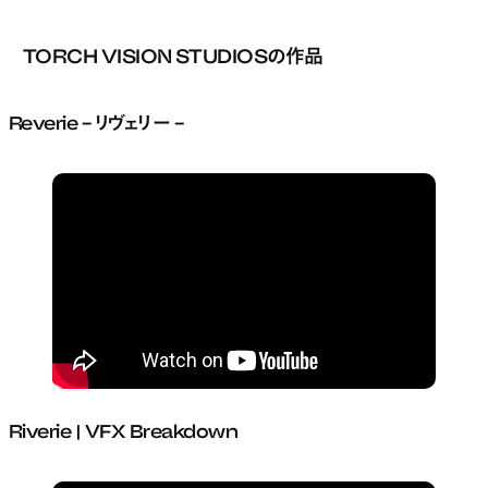
TORCH VISION STUDIOSの作品
Reverie – リヴェリー –
Riverie | VFX Breakdown