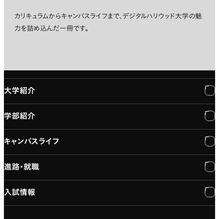
カリキュラムからキャンパスライフまで、デジタルハリウッド大学の魅
力を詰め込んだ一冊です。
大学紹介
学部紹介
大学紹介
キャンパスライフ
学長メッセージ
学部紹介
進路・就職
大学概要と組織図
専門：3DCG・VFX
キャンパスライフ
入試情報
建学の精神
専門：ゲーム・プログラミング
施設紹介
進路・就職
大学院の紹介
専門：映像・映画
学習と生活のサポート
就職支援
入試情報