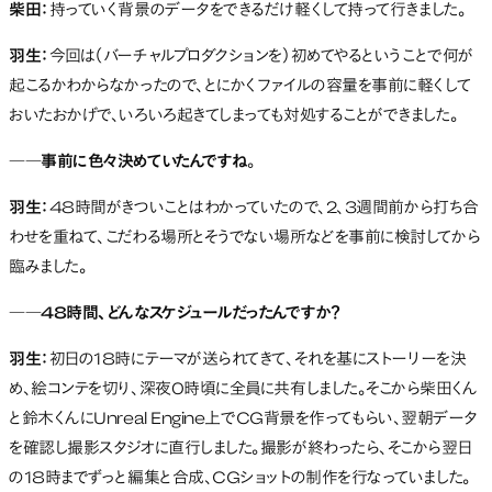
柴田：
持っていく背景のデータをできるだけ軽くして持って行きました。
羽生：
今回は（バーチャルプロダクションを）初めてやるということで何が
起こるかわからなかったので、とにかくファイルの容量を事前に軽くして
おいたおかげで、いろいろ起きてしまっても対処することができました。
――事前に色々決めていたんですね
。
羽生：
48時間がきついことはわかっていたので、2、3週間前から打ち合
わせを重ねて、こだわる場所とそうでない場所などを事前に検討してから
臨みました。
――48時間、どんなスケジュールだったんですか？
羽生：
初日の18時にテーマが送られてきて、それを基にストーリーを決
め、絵コンテを切り、深夜0時頃に全員に共有しました。そこから柴田くん
と鈴木くんにUnreal Engine上でCG背景を作ってもらい、翌朝データ
を確認し撮影スタジオに直行しました。撮影が終わったら、そこから翌日
の18時までずっと編集と合成、CGショットの制作を行なっていました。