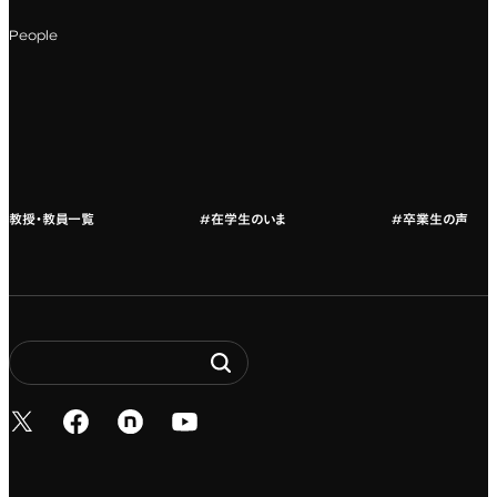
科目一覧（カリキュラム）
People
カリキュラムフロー
教授・教員紹介
教授・教員一覧
#在学生のいま
#卒業生の声
新しいタブで開く
新しいタブで開く
新しいタブで開く
新しいタブで開く
Entertainment. It’s 