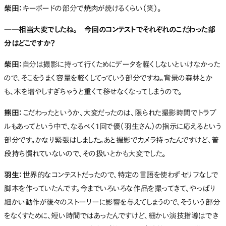
柴田：
キーボードの部分で焼肉が焼けるくらい（笑）。
――相当大変でしたね。 今回のコンテストでそれぞれのこだわった部
分はどこですか？
柴田：
自分は撮影に持って行くためにデータを軽くしないといけなかった
ので、そこをうまく容量を軽くしてっていう部分ですね。背景の森林とか
も、木を増やしすぎちゃうと重くて移せなくなってしまうので。
熊田：
こだわったというか、大変だったのは、限られた撮影時間でトラブ
ルもあってという中で、なるべく1回で優（羽生さん）の指示に応えるという
部分です。かなり緊張はしました。あと撮影でカメラ持ったんですけど、普
段持ち慣れていないので、その扱いとかも大変でした。
羽生：
世界的なコンテストだったので、特定の言語を使わずセリフなしで
脚本を作っていたんです。今までいろいろな作品を撮ってきて、やっぱり
細かい動作が後々のストーリーに影響を与えてしまうので、そういう部分
をなくすために、短い時間ではあったんですけど、細かい演技指導はでき