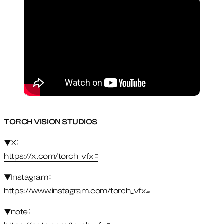
TORCH VISION STUDIOS
▼X：
https://x.com/torch_vfx
新しいタブで開く
▼Instagram：
https://www.instagram.com/torch_vfx
新しいタブで開く
▼note：