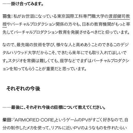
――掛け合ってみます。
羽生：
私がお世話になっている東京国際工科専門職大学の
渡部健司教
授
やバーチャルプロダクション関係の方々も、日本の教育機関がもっと率
先してバーチャルプロダクション教育を発展させるべきだと仰っています。
なので、最先端の技術を学び、様々な人と高めあうことのできるこのデジ
タルハリウッド大学だからこそ、できたら来年にでも取り入れてほしいで
す。スタジオを常備は難しくても、座学などでまずはバーチャルプロダクシ
ョンを知ってもらうことが重要だと思っています。
それぞれの今後
――最後に、それぞれ今後の目標について教えてください。
柴田：
「ARMORED CORE」というゲームのPVがすごく好きなので、自
分の制作したメカを使って、リアルに近いPVのようなものを作れたらい