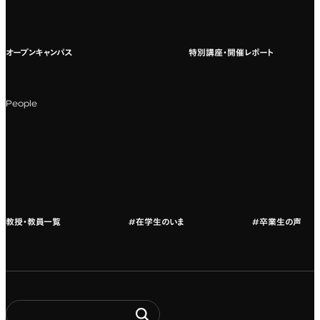
国際教育
よくある質問
オープンキャンパス
特別講座・開催レポート
海外への留学
科目一覧（カリキュラム）
People
カリキュラムフロー
教授・教員紹介
教授・教員一覧
#在学生のいま
#卒業生の声