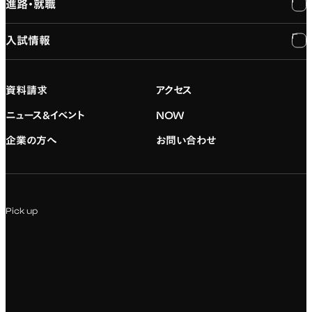
進路・就職
大学概要と組織図
専門：3DCG・VFX
キャンパスライフ
入試情報
建学の精神
専門：ゲーム・プログラミング
施設紹介
進路・就職
大学院の紹介
専門：映像・映画
学習と生活のサポート
就職支援
入試情報
資料請求
アクセス
デジタルハリウッド校友会
専門：グラフィックデザイン
就職実績
アドミッション・ポリシー
ニュース&イベント
NOW
企業の方へ
お問い合わせ
専門：アニメ
キャリアセンター
学費および入学諸費用
専門：Webデザイン・Web開発
インターンシップ
入試説明会
Pick up
専門：VR/AR・メディアアート
企業ゼミ
オンライン個別相談会
専門：広告・PR・起業
インターネット出願
教養教育
募集要項ダウンロード