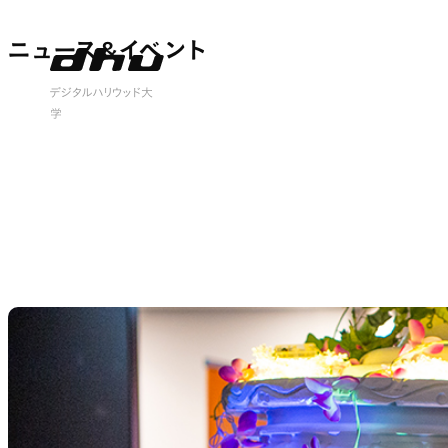
ニュース&イベント
ニュース&イベント
 open
デジタルハリウッド大
学