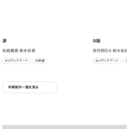
涙
9脳
秋庭楓香 長本彩里
若月明日斗 鈴木佑典
#メディアアート
#映像
#メディアアート
#
#メディアアート
#映像
#メディアアート
#
卒業制作一覧を見る