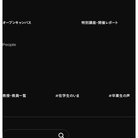
国際教育
よくある質問
オープンキャンパス
特別講座・開催レポート
海外への留学
科目一覧（カリキュラム）
People
カリキュラムフロー
教授・教員紹介
教授・教員一覧
#在学生のいま
#卒業生の声