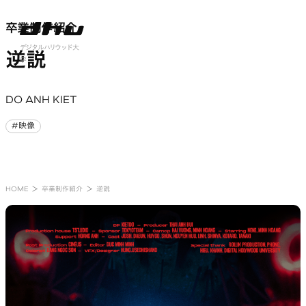
卒業制作紹介
卒業制作紹介
nu open
デジタルハリウッド大
逆説
学
DO ANH KIET
#映像
#映像
HOME
卒業制作紹介
逆説