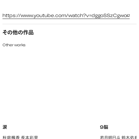
https://www.youtube.com/watch?v=dggoSSzCgwo
新し
その他の作品
Other works
涙
9脳
秋庭楓香 長本彩里
若月明日斗 鈴木佑典