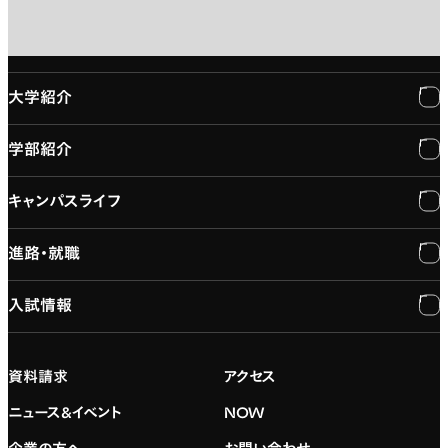
大学紹介
学部紹介
大学紹介
キャンパスライフ
学長メッセージ
学部紹介
進路・就職
大学概要と組織図
専門：3DCG・VFX
キャンパスライフ
入試情報
建学の精神
専門：ゲーム・プログラミング
施設紹介
進路・就職
大学院の紹介
専門：映像・映画
学習と生活のサポート
就職支援
入試情報
資料請求
アクセス
デジタルハリウッド校友会
専門：グラフィックデザイン
就職実績
アドミッション・ポリシー
ニュース&イベント
NOW