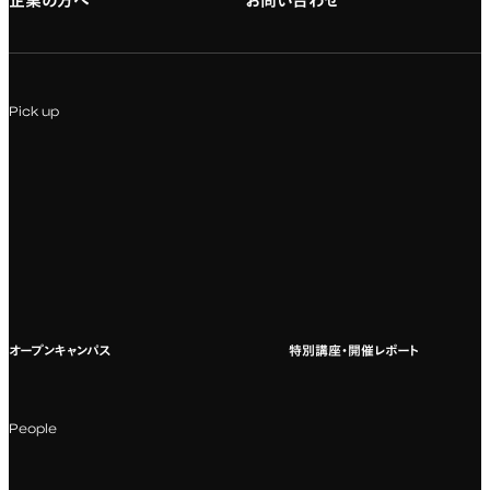
企業の方へ
お問い合わせ
専門：アニメ
キャリアセンター
学費および入学諸費用
専門：Webデザイン・Web開発
インターンシップ
入試説明会
Pick up
専門：VR/AR・メディアアート
企業ゼミ
オンライン個別相談会
専門：広告・PR・起業
インターネット出願
教養教育
募集要項ダウンロード
国際教育
よくある質問
オープンキャンパス
特別講座・開催レポート
海外への留学
科目一覧（カリキュラム）
People
カリキュラムフロー