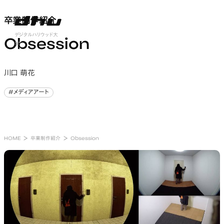
卒業制作紹介
卒業制作紹介
nu open
デジタルハリウッド大
Obsession
学
川口 萌花
#メディアアート
#メディアアート
HOME
卒業制作紹介
Obsession