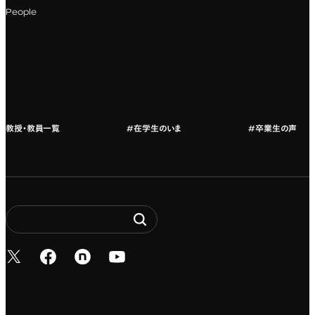
科目一覧（カリキュラム）
People
カリキュラムフロー
教授・教員紹介
教授・教員一覧
#在学生のいま
#卒業生の声
新しいタブで開く
新しいタブで開く
新しいタブで開く
新しいタブで開く
Entertainment. It’s 