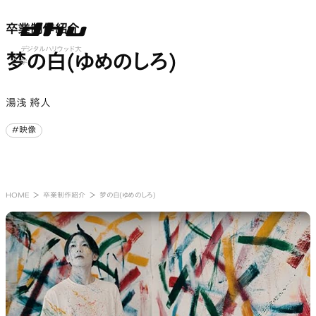
卒業制作紹介
卒業制作紹介
nu open
デジタルハリウッド大
梦の白(ゆめのしろ)
学
湯浅 將人
#映像
#映像
HOME
卒業制作紹介
梦の白(ゆめのしろ)