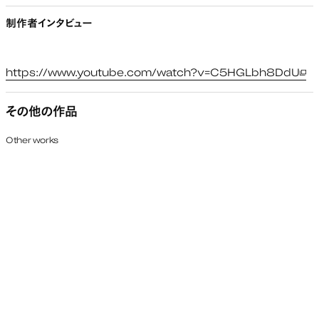
制作者インタビュー
https://www.youtube.com/watch?v=C5HGLbh8DdU
新し
その他の作品
Other works