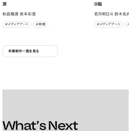
涙
9脳
秋庭楓香 長本彩里
若月明日斗 鈴木佑典
#メディアアート
#映像
#メディアアート
#
#メディアアート
#映像
#メディアアート
#
卒業制作一覧を見る
What’s Next