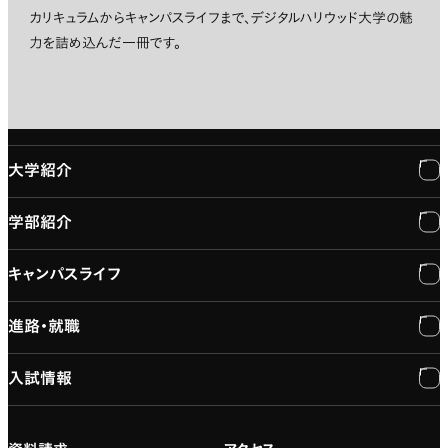
カリキュラムからキャンパスライフまで、デジタルハリウッド大学の魅
力を詰め込んだ一冊です。
大学紹介
学部紹介
大学紹介
キャンパスライフ
学長メッセージ
学部紹介
進路・就職
大学概要と組織図
専門：3DCG・VFX
キャンパスライフ
入試情報
建学の精神
専門：ゲーム・プログラミング
施設紹介
進路・就職
大学院の紹介
専門：映像・映画
学習と生活のサポート
就職支援
入試情報