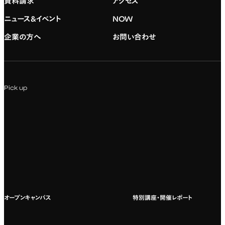
資料請求
アクセス
デジタルハリウッド校友会
専門：グラフィックデザイン
就職実績
アドミッション・ポリシー
ニュース&イベント
NOW
企業の方へ
お問い合わせ
専門：アニメ
キャリアセンター
学費および入学諸費用
専門：Webデザイン・Web開発
インターンシップ
入試説明会
Pick up
専門：VR/AR・メディアアート
企業ゼミ
オンライン個別相談会
専門：広告・PR・起業
インターネット出願
教養教育
募集要項ダウンロード
国際教育
よくある質問
オープンキャンパス
特別講座・開催レポート
海外への留学