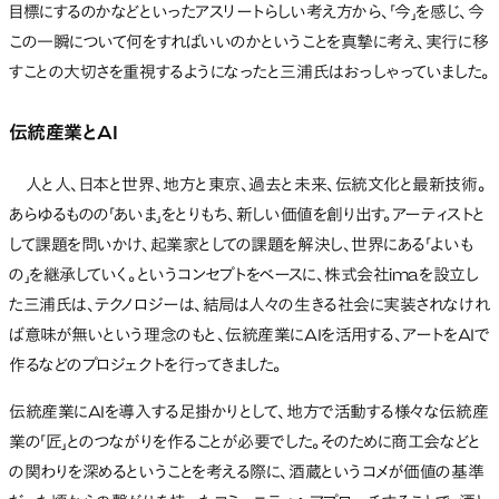
目標にするのかなどといったアスリートらしい考え方から、「今」を感じ、今
この一瞬について何をすればいいのかということを真摯に考え、実行に移
すことの大切さを重視するようになったと三浦氏はおっしゃっていました。
伝統産業とAI
人と人、日本と世界、地方と東京、過去と未来、伝統文化と最新技術。
あらゆるものの「あいま」をとりもち、新しい価値を創り出す。アーティストと
して課題を問いかけ、起業家としての課題を解決し、世界にある「よいも
の」を継承していく。というコンセプトをベースに、株式会社imaを設立し
た三浦氏は、テクノロジーは、結局は人々の生きる社会に実装されなけれ
ば意味が無いという理念のもと、伝統産業にAIを活用する、アートをAIで
作るなどのプロジェクトを行ってきました。
伝統産業にAIを導入する足掛かりとして、地方で活動する様々な伝統産
業の「匠」とのつながりを作ることが必要でした。そのために商工会などと
の関わりを深めるということを考える際に、酒蔵というコメが価値の基準