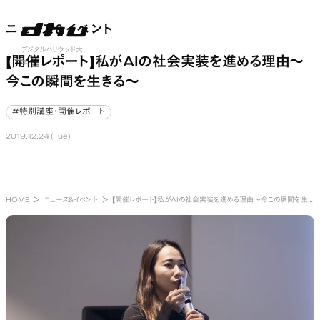
ニュース&イベント
ニュース&イベント
nu open
デジタルハリウッド大
【開催レポート】私がAIの社会実装を進める理由～
学
今この瞬間を生きる～
#特別講座・開催レポート
#特別講座・開催レポート
2019.12.24 (Tue)
HOME
ニュース&イベント
【開催レポート】私がAIの社会実装を進める理由～今この瞬間を生きる～