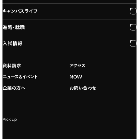
キャンパスライフ
学長メッセージ
学部紹介
進路・就職
大学概要と組織図
専門：3DCG・VFX
キャンパスライフ
入試情報
建学の精神
専門：ゲーム・プログラミング
施設紹介
進路・就職
大学院の紹介
専門：映像・映画
学習と生活のサポート
就職支援
入試情報
資料請求
アクセス
デジタルハリウッド校友会
専門：グラフィックデザイン
就職実績
アドミッション・ポリシー
ニュース&イベント
NOW
企業の方へ
お問い合わせ
専門：アニメ
キャリアセンター
学費および入学諸費用
専門：Webデザイン・Web開発
インターンシップ
入試説明会
Pick up
専門：VR/AR・メディアアート
企業ゼミ
オンライン個別相談会