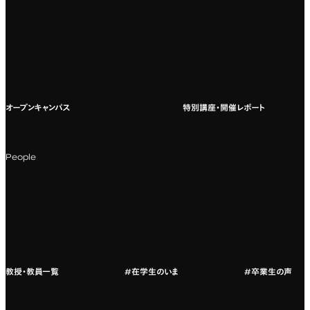
専門：広告・PR・起業
インターネット出願
教養教育
募集要項ダウンロード
国際教育
よくある質問
オープンキャンパス
特別講座・開催レポート
海外への留学
科目一覧（カリキュラム）
People
カリキュラムフロー
教授・教員紹介
教授・教員一覧
#在学生のいま
#卒業生の声