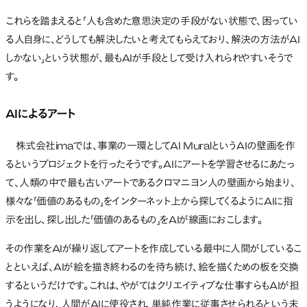
これらを踏まえると「人も含めた意思決定の手段がない状態で、困ってい
る人自身に、どうしても解決したいと考えてもらえており、解決の方法がAI
しかない」という状態が、最もAIが手段として受け入れられやすいそうで
す。
AIによるアート
株式会社imaでは、事業の一環としてAI MuralというAIの壁画を作
るというプロジェクトを行ったそうです。AIにアートを学習させるにあたっ
て、人類の中で最も古いアートであるクロマニヨン人の壁画から始まり、
様々な「価値のあるもの」をインターネット上から探してくるようにAIに指
示を出し、探し出した「価値のあるもの」をAIが線画におこします。
その作業をAIが繰り返してアートを作成している最中に人間がしているこ
とといえば、AIが絵を描き終わるのを待ち続け、絵を描くための板を交換
するというだけです。これは、やがてはクリエイティブな仕事すらもAIが担
うようになり、人間がAIに使役され、単純作業に従事させられるという未