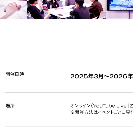
開催日時
2025年3月～2026年
場所
オンライン（YouTube Live
※開催方法はイベントごとに異な