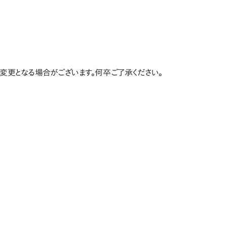
変更となる場合がございます。何卒ご了承ください。