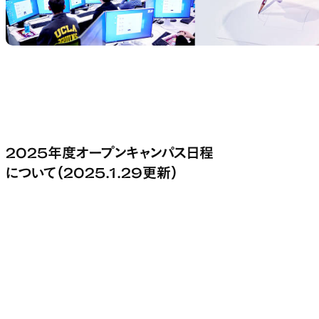
2025年度オープンキャンパス日程
について（2025.1.29更新）