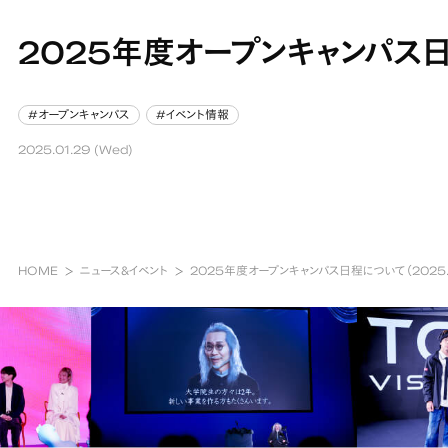
2025年度オープンキャンパス日程
#オープンキャンパス
#イベント情報
#オープンキャンパス
#イベント情報
2025.01.29 (Wed)
HOME
ニュース&イベント
2025年度オープンキャンパス日程について（2025.