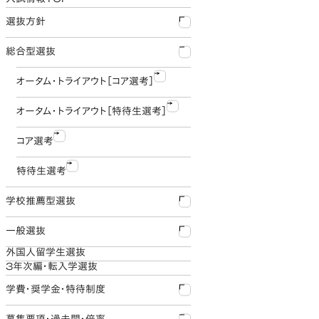
選抜方針
総合型選抜
アドミッション・ポリシー
大学入学資格
オータム・トライアウト［コア選考］
オータム・トライアウト［特待生選考］
コア選考
特待生選考
学校推薦型選抜
一般選抜
公募制【異能発掘】
外国人留学生選抜
指定校制
A方式
3年次編・転入学選抜
学費・奨学金・特待制度
B方式