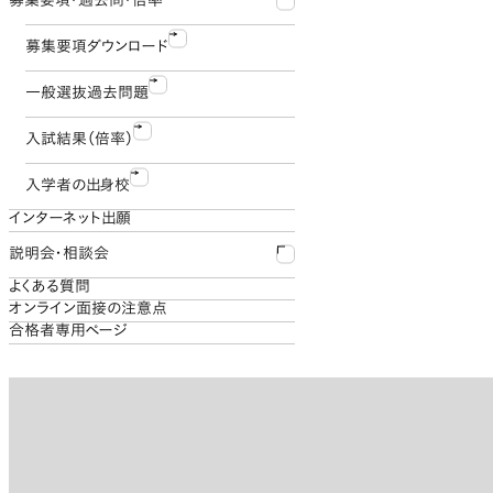
募集要項・過去問・倍率
学費および入学諸費用
大学入学共通テスト利用方式
奨学金制度
募集要項ダウンロード
特待生制度
一般選抜過去問題
スカラシップ制度
入試結果（倍率）
私費外国人留学生減免制度
入学者の出身校
インターネット出願
説明会・相談会
よくある質問
入試説明会
オンライン面接の注意点
合格者専用ページ
オンライン個別相談会