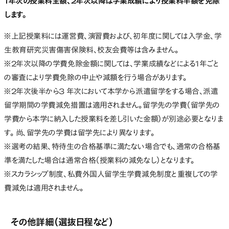
1年次の授業料全額、2年次以降は学業成績により授業料半額を免除
します。
※上記授業料には運営費、演習費および、初年度に関しては入学金、学
生教育研究災害傷害保険料、校友会費等は含みません。
※2年次以降の学費免除金額に関しては、学業成績などによる1年ごと
の審査により学費免除の中止や減額を行う場合があります。
※2年次後半から3 年次において本学から派遣留学をする場合、派遣
留学期間の学費減免措置は適用されません。留学先の学費（留学先の
学費から本学に納入した授業料を差し引いた金額）が別途必要となりま
す。 尚、留学先の学費は留学先により異なります。
※選考の結果、特待生の合格基準に満たない場合でも、通常の合格基
準を満たした場合は通常合格（授業料の減免なし）となります。
※スカラシップ制度、私費外国人留学生学費減免制度と重複しての学
費減免は適用されません。
その他詳細（選抜日程など）