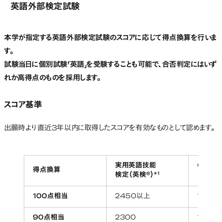
英語外部検定試験
本学が指定する英語外部検定試験のスコアに応じて得点換算を行いま
す。
試験当日に個別試験「英語」を受験することも可能で、合否判定にはいず
れか高得点のものを採用します。
スコア基準
出願時より直近3年以内に取得したスコアを有効なものとして認めます。
実用英語技能
GTEC 
得点換算
検定（英検®）*¹
（4技能
100点相当
2450以上
1270
90点相当
2300
1180