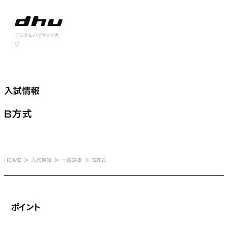
nu open
デジタルハリウッド大
学
入試情報
入試情報
B方式
HOME
入試情報
一般選抜
B方式
ポイント