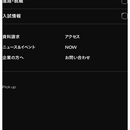
進路・就職
大学概要と組織図
専門：3DCG・VFX
キャンパスライフ
入試情報
建学の精神
専門：ゲーム・プログラミング
施設紹介
進路・就職
大学院の紹介
専門：映像・映画
学習と生活のサポート
就職支援
入試情報
資料請求
アクセス
デジタルハリウッド校友会
専門：グラフィックデザイン
就職実績
アドミッション・ポリシー
ニュース&イベント
NOW
企業の方へ
お問い合わせ
専門：アニメ
キャリアセンター
学費および入学諸費用
専門：Webデザイン・Web開発
インターンシップ
入試説明会
Pick up
専門：VR/AR・メディアアート
企業ゼミ
オンライン個別相談会
専門：広告・PR・起業
インターネット出願
教養教育
募集要項ダウンロード