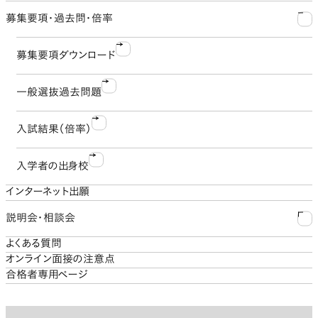
募集要項・過去問・倍率
学費および入学諸費用
大学入学共通テスト利用方式
募集要項ダウンロード
奨学金制度
一般選抜過去問題
特待生制度
入試結果（倍率）
スカラシップ制度
入学者の出身校
私費外国人留学生減免制度
インターネット出願
説明会・相談会
よくある質問
入試説明会
オンライン面接の注意点
合格者専用ページ
オンライン個別相談会