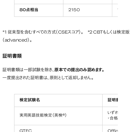
80点相当
2150
1050
*1 従来型を含むすべての方式（CSEスコア）。 *2 CBTもしくは検定版
（advanced）。
証明書類
証明書類は一部試験を除き、
原本での提出のみ認めます。
一度提出された証明書は、原則として返却しません。
検定試験名
証明書類
いずれか1つ
実用英語技能検定（英検®）
・合格証明書（
GTEC
Official Sco