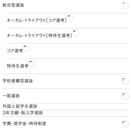
総合型選抜
アドミッション・ポリシー
オータム・トライアウト［コア選考］
大学入学資格
オータム・トライアウト［特待生選考］
コア選考
特待生選考
学校推薦型選抜
一般選抜
公募制【異能発掘】
外国人留学生選抜
A方式
指定校制
3年次編・転入学選抜
学費・奨学金・特待制度
B方式