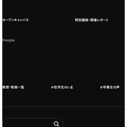
国際教育
よくある質問
オープンキャンパス
特別講座・開催レポート
海外への留学
科目一覧（カリキュラム）
People
カリキュラムフロー
教授・教員紹介
教授・教員一覧
#在学生のいま
#卒業生の声