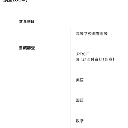
(満点200点)
審査項目
高等学校調査書等
書類審査
.PROF
および添付資料（任意提出）
英語
国語
数学