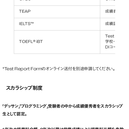
TEAP
成績表（Offici
IELTS™
成績証明書（Te
Test Take
TOEFL® iBT
学校・機関名：D
DIコード：G1
*Test Report Formのオンライン送付を別途申請してください。
スカラシップ制度
「デッサン」「プログラミング」受験者の中から成績優秀者をスカラシップ
生として認定。