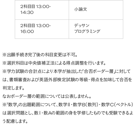
2科目目 13:00-
小論文
14:30
2科目目 13:00-
デッサン
16:00
プログラミング
※出願手続き完了後の科目変更は不可。
※選択科目は中央値補正法による得点調整を行います。
※学力試験の合計点により本学が抽出した「合否ボーダー層」に対して
は、書類審査および英語外部検定試験の等級・得点を加味して合否を
判定します。
なおボーダー層の範囲については公表しません。
※「数学」の出題範囲について、数学Ⅱ・数学B（数列）・数学C（ベクトル）
は選択問題とし、数Ⅰ・数Aの範囲の身を学修したものでも受験できるよ
う配慮します。